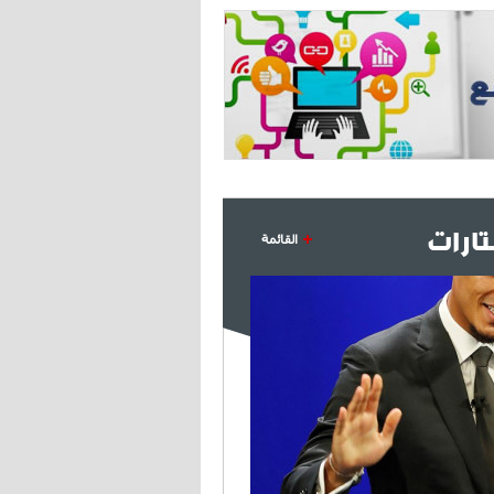
- 2021/08/04
14:50
البياسجي عرض على مبابي راتبا خياليا
- 2021/07/27
14:42
أوهارا: "محرز، فودن ودي بروين..
ثلاثي من نار"
- 2021/07/25
18:30
لوكاتيلي يؤكد نيته في الانتقال إلى
ارات
جوفنتوس عبر تويتر!
القائمة
- 2021/07/25
18:10
أنشيلوتي يصر على جلب كيليني
وقدوم الإيطالي يقترب