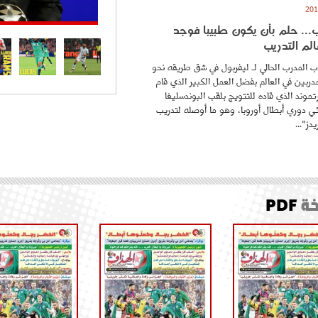
.. حلم بأن يكون طبيبا فوجد
لم التدريب
 المدرب الحالي لـ ليفربول في شق طريقه نحو
ربين في العالم بفضل العمل الكبير الذي قام
موند الذي قاده للتتويج بلقب البوندسليغا
ائي دوري أبطال أوروبا، وهو ما أوصله لتدريب
دز"...
ة
PDF