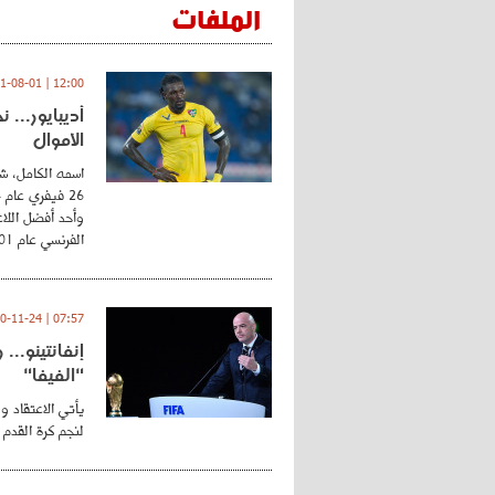
الملفات
12:00 | 2021-08-01
أديبايور... 
الأموال
اسمه الكامل، شي
وأحد أفضل اللاع
الفرنسي عام 2001 ...
07:57 | 2020-11-24
إنفانتينو..
"الفيفا"
يأتي الاعتقاد و
لنجم كرة القدم 