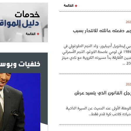
القائمة
نجم دفعته عائلته للانتحار بسبب
القائمة
ي إيمانويل أديبايور، ولد النجم الطوغولي في
26 فيفري عام 1984 في لومي عاصمة التوغو، النجم الأسمراني
بين الأفارقة بدأ مسيرته الكروية مع نادي ميتز
خلفيات وبوست
. رجل القانون الذي يتسيد عرش
للوهلة الأولى عند الحديث عن السيرة الذاتية
حياته كلاعب كرة قدم فقط...