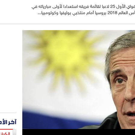
ضم أوسكار تباريز المدير الفني لمنتخب أوروغواي الأول 25 لاعبا لقائمة فريقه استعدادا لأولى مبارياته في
ليفيا وكولومبيا...
آخر الأ
الـكرة ا