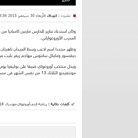
نشرت :
الهداف
الأربعاء 30 سبتمبر 2015 13:36
وكان استدعاء تباريز للحارس مارتين كامبانيا م
المدرب الأوروغواياني.
وظهر مجددا اسم لاعب وسط الميدان ناهيتان نا
ديفنسور ومايكل سانتوس مهاجم ريفر بليت مون
مونتفيديو الثلاثاء 13 من نفس الشهر في مستهل مشواره في التصفيات الأمريكية الجنوبية.
كلمات دلالية :
رياضة-قدم-أوروغواي-مونديال 2018.