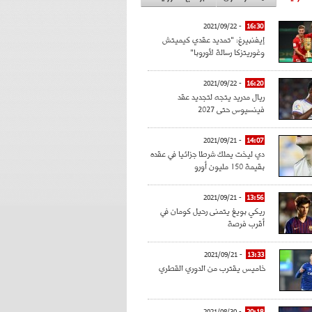
- 2021/09/22
16:30
إيفنبيرغ: "تمديد عقدي كيميتش
وغوريتزكا رسالة لأوروبا"
- 2021/09/22
16:20
ريال مدريد يتجه لتجديد عقد
فينسيوس حتى 2027
- 2021/09/21
14:07
دي ليخت يملك شرطا جزائيا في عقده
بقيمة 150 مليون أورو
- 2021/09/21
13:56
ريكي بويغ يتمنى رحيل كومان في
أقرب فرصة
- 2021/09/21
13:33
خاميس يقترب من الدوري القطري
- 2021/08/30
20:18