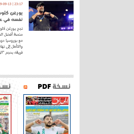
23:17 | 2019-09-13
يورغن كلوب.
نفسه في عا
نجح يورغن كلوب
منصة أفضل المد
مع بوروسيا دورت
والتأهل إلى نه
فريقه بحجم "الري
نسخة
PDF
نسخ