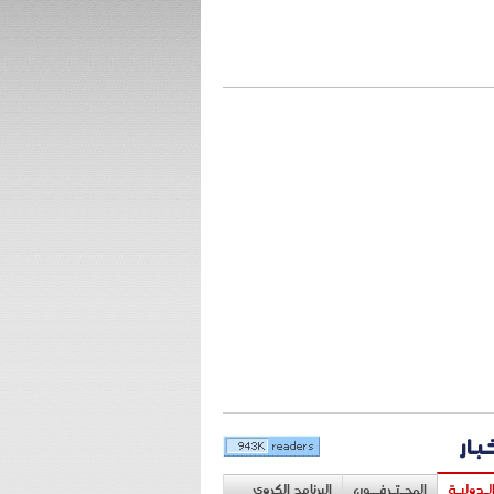
خبار
لـدوليـة
المحـتـرفــون
البرنامج الكروي