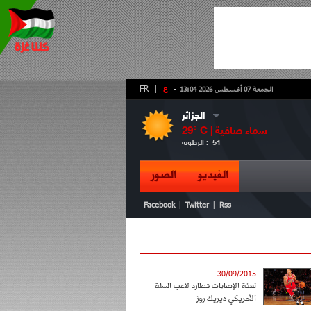
-
ع
|
FR
الجمعة 07 أغسطس 2026 13:04
الجزائر
سماء صافية
° C |
29
51
الرطوبة :
الفيديو
الصور
|
|
Facebook
Twitter
Rss
30/09/2015
لعنة الإصابات تطارد لاعب السلة
الأمريكي ديريك روز