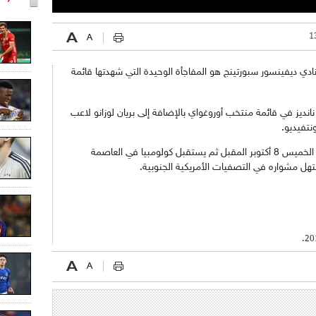
ن نادي ديفينسور سبورتينج هو المفاجأة الوحيدة التي شهدتها قائمة
نديز في قائمة منتخب أوروغواي بالإضافة إلى بريان لوزانو لاعب
تفيديو.
ويحل منتخب أوروغواي ضيفا على بوليفيا يوم الخميس 8 أكتوبر المقبل ثم يستقبل كولومبيا في العاصمة