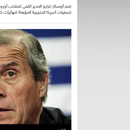
تصفيات أمريكا الجنوبية المؤهلة لنهائيات كأس العالم 2018 بروسيا أمام منتخبي بو
تاباريز