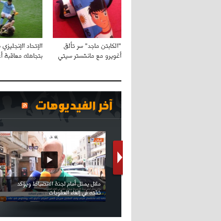
"الكابتن ماجد" سر تألق
الإتحاد الإنجليزي 
أغويرو مع مانشستر سيتي
بتجاهله معاقبة أ
آخر الفيديوهات
كريستيانو كاد يصاب على مستوى كتفه
بسبب سيلفي