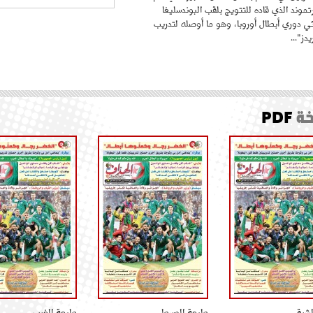
موند الذي قاده للتتويج بلقب البوندسليغا
ائي دوري أبطال أوروبا، وهو ما أوصله لتدريب
دز"...
ة
PDF
لشرق
طبعة الوسط
طبعة الغرب