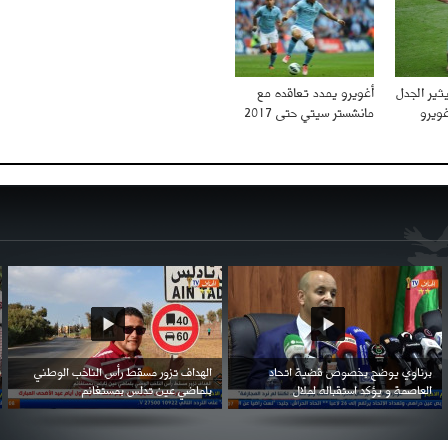
يثير الجدل
أغويرو يمدد تعاقده مع
غويرو
مانشستر سيتي حتى 2017
احتفال السفارة السعودية في الجزائر بالعيد
بن زيمة ... كرم كروي قابله لإنتقام عرقي .
الوطني للمملكة