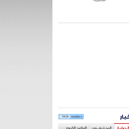
خبار
لـدوليـة
المحـتـرفــون
البرنامج الكروي