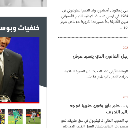
ي إيمانويل أديبايور، ولد النجم الطوغولي في
26 فيفري عام 1984 في لومي عاصمة التوغو، النجم الأسمراني
بين الأفارقة بدأ مسيرته الكروية مع نادي ميتز
خلفيات وبوست
. رجل القانون الذي يتسيد عرش
للوهلة الأولى عند الحديث عن السيرة الذاتية
حياته كلاعب كرة قدم فقط...
.. حلم بأن يكون طبيبا فوجد
لم التدريب
 المدرب الحالي لـ ليفربول في شق طريقه نحو
ربين في العالم بفضل العمل الكبير الذي قام