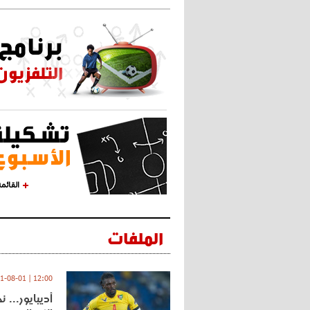
القائم
الملفات
12:00 | 2021-08-01
أديبايور... 