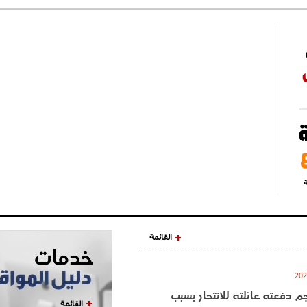
ة
القائمة
نجم دفعته عائلته للانتحار بسبب
القائمة