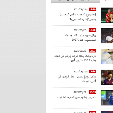
- 2021/09/22
16:30
إيفنبيرغ: "تمديد عقدي كيميتش
وغوريتزكا رسالة لأوروبا"
- 2021/09/22
16:20
ريال مدريد يتجه لتجديد عقد
فينسيوس حتى 2027
- 2021/09/21
14:07
دي ليخت يملك شرطا جزائيا في عقده
بقيمة 150 مليون أورو
- 2021/09/21
13:56
ريكي بويغ يتمنى رحيل كومان في
أقرب فرصة
- 2021/09/21
13:33
خاميس يقترب من الدوري القطري
- 2021/08/30
20:18