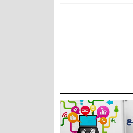
- 2021/08/04
14:50
البياسجي عرض على مبابي راتبا خياليا
- 2021/07/27
14:42
أوهارا: "محرز، فودن ودي بروين..
ثلاثي من نار"
- 2021/07/25
18:30
لوكاتيلي يؤكد نيته في الانتقال إلى
جوفنتوس عبر تويتر!
- 2021/07/25
18:10
أنشيلوتي يصر على جلب كيليني
وقدوم الإيطالي يقترب