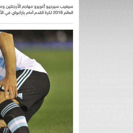
سيغيب سيرجيو أغويرو مهاجم الأرجنتين وم
العالم 2018 لكرة القدم أمام باراغواي في الأسبوع المقبل بعد تفاقم إصابته في الساق اليسرى ...