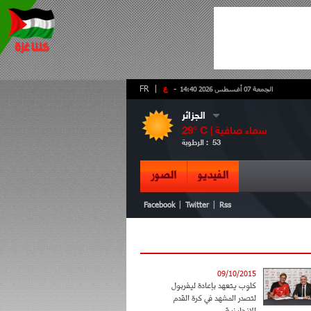
-
ع
|
FR
الجمعة 07 أغسطس 2026 14:40
الجزائر
سماء صافية
° C |
29
53
الرطوبة :
الفيديو
الصور
|
|
Facebook
Twitter
Rss
09/10/2015
كلوب يتعهد بإعادة ليفربول
لتصدر المشهد في كرة القدم
الإنجليزية