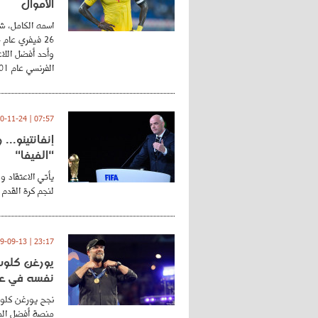
الأموال
اسمه الكامل، شي
وأحد أفضل اللاع
الفرنسي عام 2001 ...
07:57 | 2020-11-24
إنفانتينو..
"الفيفا"
يأتي الاعتقاد و
لنجم كرة القدم 
23:17 | 2019-09-13
يورغن كلوب.
نفسه في عا
نجح يورغن كلوب
منصة أفضل المد