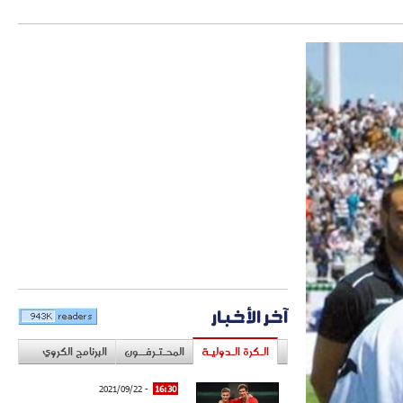
آخر الأخبار
الـكرة الـدوليـة
المحـتـرفــون
البرنامج الكروي
- 2021/09/22
16:30