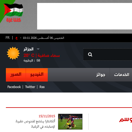
-
ع
|
FR
الخميس 06 أغسطس 2026 10:11
الجزائر
سماء صافية
° C |
28
58
الرطوبة :
الفيديو
الصور
الخدمات
جوائز
|
|
Facebook
Twitter
Rss
15/11/2015
ألكانتارا يخضع لفحوص طبية
لإصابته في الركبة