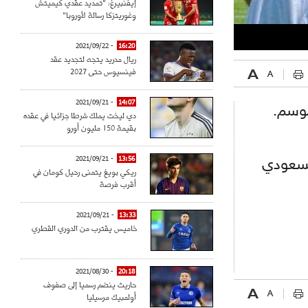
إيفنبيرغ: "تمديد عقدي كيميتش
وغوريتزكا رسالة لأوروبا"
- 2021/09/22
16:20
ريال مدريد يتجه لتجديد عقد
فينسيوس حتى 2027
- 2021/09/21
14:07
موسم.
دي ليخت يملك شرطا جزائيا في عقده
بقيمة 150 مليون أورو
- 2021/09/21
13:56
لسعودي
ريكي بويغ يتمنى رحيل كومان في
أقرب فرصة
- 2021/09/21
13:33
خاميس يقترب من الدوري القطري
- 2021/08/30
20:18
حاريث ينضم رسميا إلى صفوف
أولمبيك مرسيليا