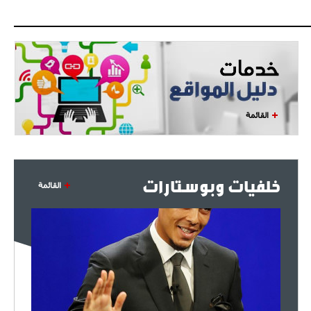
- 2021/07/27
14:42
أوهارا: "محرز، فودن ودي بروين..
ثلاثي من نار"
- 2021/07/25
18:30
لوكاتيلي يؤكد نيته في الانتقال إلى
جوفنتوس عبر تويتر!
القائمة
- 2021/07/25
18:10
أنشيلوتي يصر على جلب كيليني
وقدوم الإيطالي يقترب
خلفيات وبوستارات
القائمة