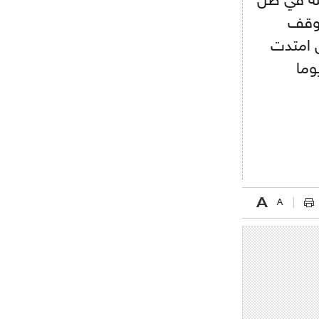
خاصة في ظل
- 2021/08/15
12:56
توقف
ريال مدريد مستاء من ماريانو دياز
ل امتدت
وما
- 2021/08/15
12:47
دزيكو يُصر على راتب شهر جويلية
ويعرقل انتقاله إلى الإنتير
- 2021/08/15
12:43
لوبيز(رئيس بوردو): "صفقة عدلي مع
ميلان في الطريق الصحيح"
- 2021/08/09
12:54
كاسانو:"لوكاكو في تشيلسي؟ سيذهب
من أجل المال"
- 2021/08/09
12:48
رئيس الإنتير يمنح موافقته لبيع
لوتارو
- 2021/08/04
15:10