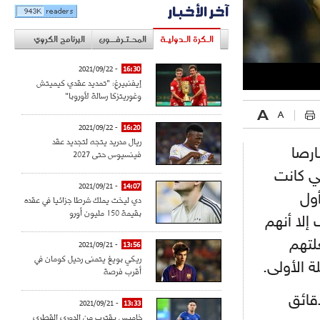
آخر الأخبار
الـكرة الـدوليـة
المحـتـرفــون
البرنامج الكروي
- 2021/09/22
16:30
إيفنبيرغ: "تمديد عقدي كيميتش
وغوريتزكا رسالة لأوروبا"
- 2021/09/22
16:20
ريال مدريد يتجه لتجديد عقد
ارصا
فينسيوس حتى 2027
ي كانت
- 2021/09/21
14:07
أول
دي ليخت يملك شرطا جزائيا في عقده
بقيمة 150 مليون أورو
لهدف إلا أنهم
لتهم
- 2021/09/21
13:56
ريكي بويغ يتمنى رحيل كومان في
 الأولى.
أقرب فرصة
دقائق
- 2021/09/21
13:33
خاميس يقترب من الدوري القطري