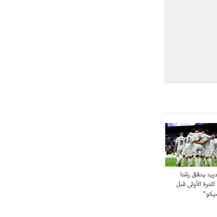
اجتماع حاسم لإدارة ميلان مع نظيرتها
من الريال للفصل في صفقة إيسكو
- 2021/08/04
14:50
البياسجي عرض على مبابي راتبا خياليا
- 2021/07/27
14:42
أوهارا: "محرز، فودن ودي بروين..
ثلاثي من نار"
- 2021/07/25
18:30
لوكاتيلي يؤكد نيته في الانتقال إلى
جوفنتوس عبر تويتر!
- 2021/07/25
18:10
أنشيلوتي يصر على جلب كيليني
وقدوم الإيطالي يقترب
دريد يحقق رقما
للمرة الأولى قبل
سيكو"