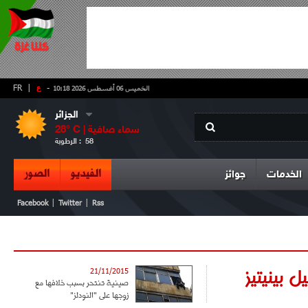
-
ع
|
FR
الخميس 06 أغسطس 2026 10:18
الجزائر
سماء صافية
° C |
28
58
الرطوبة :
الفيديو
الصور
الخدمات
جوائز
|
|
Facebook
Twitter
Rss
حيل بينيتيز
21/11/2015
صينية تنتحر بسبب خلافها مع
زوجها على "النودلز"