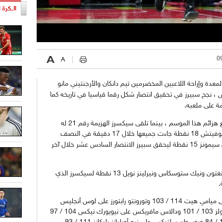
الـكرة ا
دة وإراحة اللاعبين المخضرمين تيم دانكان والأرجنتيني مانو
ش ، نجح سبيرز في تحقيق انتصار شكل رقما قياسيا في تاريخه كما
ة على ملعبه.
وحقق سبيرز الانتصار الثامن عشر له مقابل أربع هزائم هذا الموسم ، بينما تلقى سيكسرز الهزيمة رقم 21 له
وسجل الصربي بوبان ماريانوفيتش 18 نقطة جاءت جميعها خلال 17 دقيقة في النصف
الثاني من المباراة، وأضاف البديل الآخر جوناثان سيمونز 15 نقطة ليحقق سبيرز الانتصار السادس عشر خلال آخر
وعلى الجانب الآخر ، سجل كل من روبرت كوفينغتون ونيك ستوسكاس ونيرلينز نويل 13 نقطة لسيكسرز الذي
.
وفي مباريات أخرى ، تغلب واشنطن ويزاردز على ميامي هيت 114 / 103 وتورونتو رابتورز على لوس أنجليس
ليكرز 102 / 93 وفينيكس صنز على شيكاغو بولز 103 / 101 ودالاس مافريكس على نيويورك نيكس 104 / 97