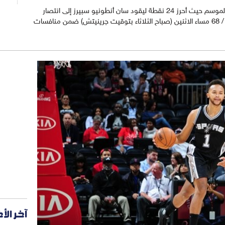
سجل لاماركوس ألدريدغ أفضل رقم له هذا الموسم حيث أحرز 24 نقطة ليقود سان أنطونيو سبيرز إلى انتصار
ساحق على فيلادلفيا سيفنتي سيكسرز 119 / 68 مساء الاثنين (صباح الثلاثاء بتوقيت جرينيتش) ضمن منافسات
آخر الأ