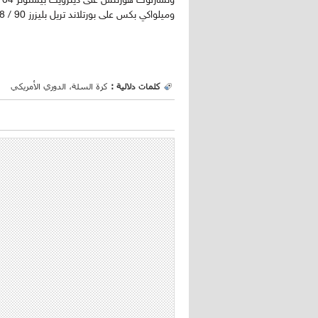
وميلواكي بكس على بورتلاند تريل بليزرز 90 / 88 ولوس أنجليس كليبرز على مينيسوتا تيمبروولفز 110 / 106 .
كلمات دلالية :
كرة السلة، الدوري الأمريكي