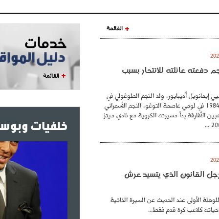
القائمة
نجم دفعته عائلته للانتحار بسبب
القائمة
ي إيمانويل أديبايور، ولد النجم الطوغولي في
26 فيفري عام 1984 في لومي عاصمة التوغو، النجم الأسمراني
بين الأفارقة بدأ مسيرته الكروية مع نادي ميتز
خلفيات وبوست
. رجل القانون الذي يتسيد عرش
للوهلة الأولى عند الحديث عن السيرة الذاتية
حياته كلاعب كرة قدم فقط...