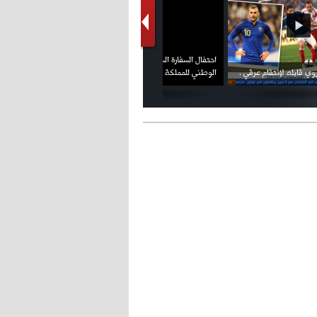
- 2021/08/04
14:50
البياسجي عرض على مبابي راتبا خياليا
فيديو الإعلان الرسمي عن شعار بطولة كأس
ملال يمثل أمام لجنة الانضباط ويؤكد
العالم FIFA قطر 2022
ثقته في إلغاء العقوبات
- 2021/07/27
14:42
أوهارا: "محرز، فودن ودي بروين..
ثلاثي من نار"
- 2021/07/25
18:30
لوكاتيلي يؤكد نيته في الانتقال إلى
جوفنتوس عبر تويتر!
- 2021/07/25
18:10
أنشيلوتي يصر على جلب كيليني
وقدوم الإيطالي يقترب