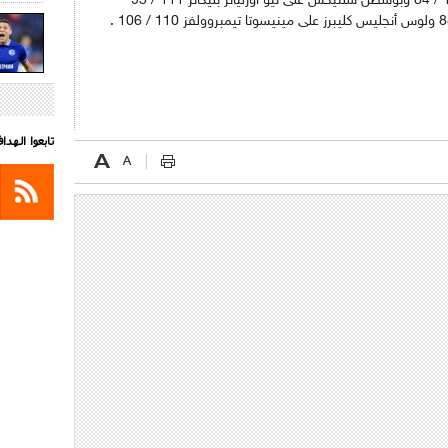
وتشارلوت هورنتس على ديترويت بيستونز 104 / 84 وبوسطن سلتيكس على نيو أورليانز بليكانز 111 / 93
تابعوا الهد