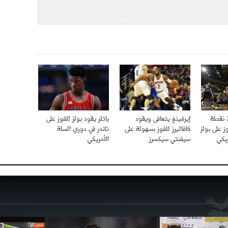
انطوني يسجل 27 نقطة
إيرفينغ يتعافى ويقود
باتلر يقود بولز للفوز على
 على بولز
كافاليرز للفوز بسهولة على
ثاندر في دوري السلة
ريكي
سيفنتي سيكسرز
الأمريكي