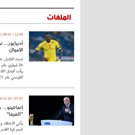
الملفات
12:00 | 2021-08-01
أديبايور... 
الأموال
اسمه الكامل، شي
وأحد أفضل اللاع
الفرنسي عام 2001 ...
07:57 | 2020-11-24
إنفانتينو..
"الفيفا"
يأتي الاعتقاد و
لنجم كرة القدم 