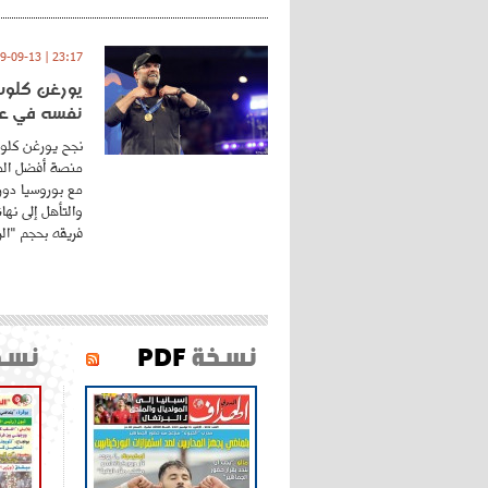
23:17 | 2019-09-13
يورغن كلوب.
نفسه في عا
نجح يورغن كلوب
منصة أفضل المد
مع بوروسيا دورت
والتأهل إلى نه
فريقه بحجم "الري
نسخة
PDF
نسخ