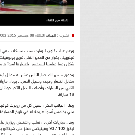
لقطة من اللقاء
نشرت :
الهداف
الثلاثاء 08 ديسمبر 2015 09:02
ورغم غياب كاوي ليونارد بسبب مشكلات في المع
غينوبيلي بقرار من المدير الفني غريج بوبوفيت
شكل رقما قياسيا لسيكسرز باعتبارها أسوأ هزيم
مقابل انتصار وحيد،
18 مباراة.
مني بخامس أسوأ هزيمة له في تاريخ المسابقة