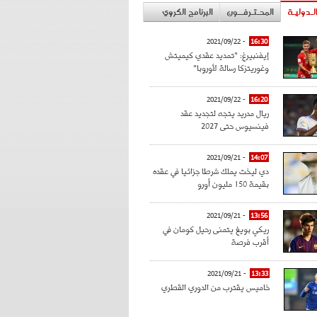
لـدوليـة
المحـتـرفــون
البرنامج الكروي
- 2021/09/22
16:30
إيفنبيرغ: "تمديد عقدي كيميتش
وغوريتزكا رسالة لأوروبا"
- 2021/09/22
16:20
ريال مدريد يتجه لتجديد عقد
فينسيوس حتى 2027
- 2021/09/21
14:07
دي ليخت يملك شرطا جزائيا في عقده
بقيمة 150 مليون أورو
- 2021/09/21
13:56
ريكي بويغ يتمنى رحيل كومان في
أقرب فرصة
- 2021/09/21
13:33
خاميس يقترب من الدوري القطري