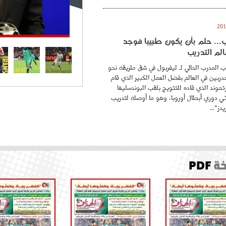
.. حلم بأن يكون طبيبا فوجد
لم التدريب
 المدرب الحالي لـ ليفربول في شق طريقه نحو
ربين في العالم بفضل العمل الكبير الذي قام
موند الذي قاده للتتويج بلقب البوندسليغا
ائي دوري أبطال أوروبا، وهو ما أوصله لتدريب
دز"...
ة
PDF