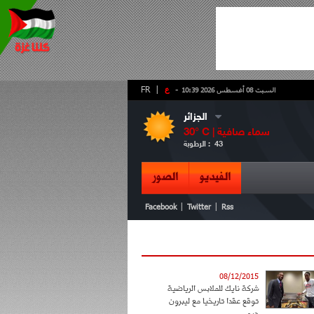
-
ع
|
FR
السبت 08 أغسطس 2026 10:39
الجزائر
سماء صافية
° C |
30
43
الرطوبة :
الفيديو
الصور
|
|
Facebook
Twitter
Rss
08/12/2015
شركة نايك للملابس الرياضية
توقع عقدا تاريخيا مع ليبرون
جيمس