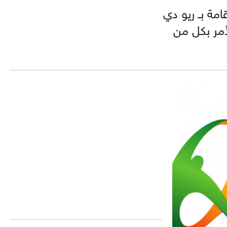
امة بـ ريو دي
لأمر بكل من