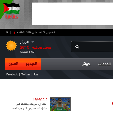
-
ع
|
FR
الخميس 06 أغسطس 2026 02:01
الجزائر
سماء صافية
° C |
26
62
الرطوبة :
الفيديو
الصور
الخدمات
جوائز
|
|
Facebook
Twitter
Rss
18/08/2016
العشاري: بورعدة يحافظ على
مركزه السادس في الترتيب العام