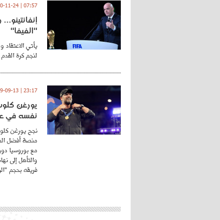
07:57 | 2020-11-24
إنفانتينو..
"الفيفا"
يأتي الاعتقاد و
لنجم كرة القدم 
23:17 | 2019-09-13
يورغن كلوب.
نفسه في عا
نجح يورغن كلوب
منصة أفضل المد
مع بوروسيا دورت
والتأهل إلى نه
فريقه بحجم "الري