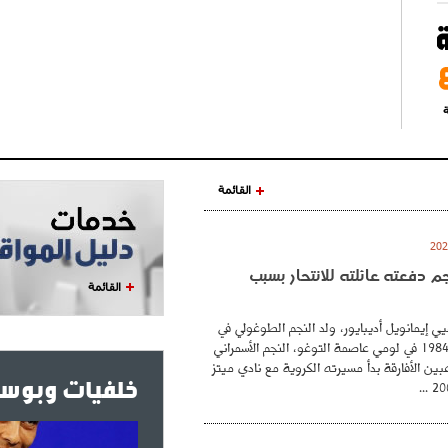
ة
القائمة
نجم دفعته عائلته للانتحار بسبب
القائمة
ي إيمانويل أديبايور، ولد النجم الطوغولي في
26 فيفري عام 1984 في لومي عاصمة التوغو، النجم الأسمراني
بين الأفارقة بدأ مسيرته الكروية مع نادي ميتز
خلفيات وبوست