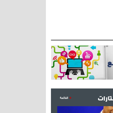
- 2021/07/27
14:42
أوهارا: "محرز، فودن ودي بروين..
ثلاثي من نار"
- 2021/07/25
18:30
لوكاتيلي يؤكد نيته في الانتقال إلى
جوفنتوس عبر تويتر!
- 2021/07/25
18:10
أنشيلوتي يصر على جلب كيليني
وقدوم الإيطالي يقترب
ارات
القائمة