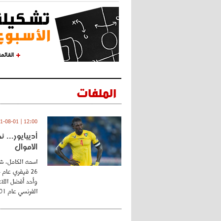
القائم
الملفات
12:00 | 2021-08-01
أديبايور... 
الأموال
اسمه الكامل، شي
وأحد أفضل اللاع
الفرنسي عام 2001 ...