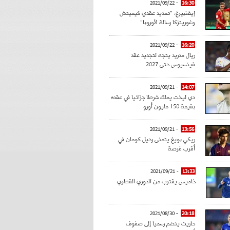
- 2021/09/22
16:30
إيفنبيرغ: "تمديد عقدي كيميتش
وغوريتزكا رسالة لأوروبا"
- 2021/09/22
16:20
ريال مدريد يتجه لتجديد عقد
فينسيوس حتى 2027
- 2021/09/21
14:07
دي ليخت يملك شرطا جزائيا في عقده
بقيمة 150 مليون أورو
- 2021/09/21
13:56
ريكي بويغ يتمنى رحيل كومان في
أقرب فرصة
- 2021/09/21
13:33
خاميس يقترب من الدوري القطري
- 2021/08/30
20:18
حاريث ينضم رسميا إلى صفوف