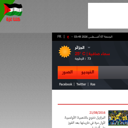
-
ع
|
FR
الجمعة 07 أغسطس 2026 03:49
الجزائر
سماء صافية
° C |
25
73
الرطوبة :
الفيديو
الصور
|
|
Facebook
Twitter
Rss
21/08/2016
البرازيل تتوج بالذهبية الأولمبية
لأول مرة في تاريخها بعد الفوز
على ألمانيا