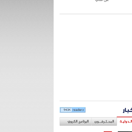
خبار
لـدوليـة
المحـتـرفــون
البرنامج الكروي