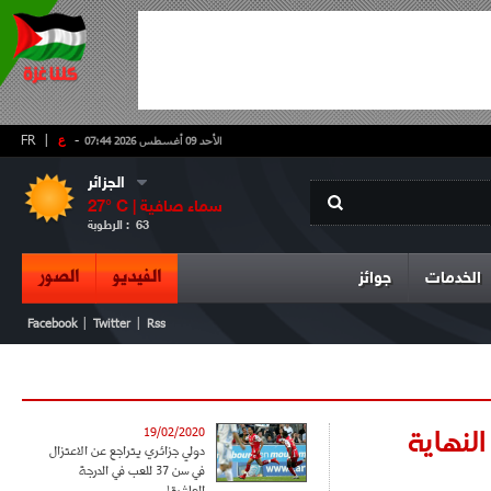
-
ع
|
FR
الأحد 09 أغسطس 2026 07:44
الجزائر
سماء صافية
° C |
27
63
الرطوبة :
الفيديو
الصور
الخدمات
جوائز
|
|
Facebook
Twitter
Rss
و النهاية
19/02/2020
دولي جزائري يتراجع عن الاعتزال
في سن 37 للعب في الدرجة
العاشرة!