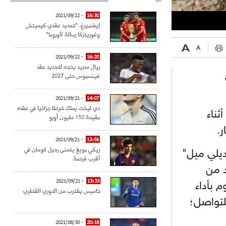
- 2021/09/22
16:30
إيفنبيرغ: "تمديد عقدي كيميتش
وغوريتزكا رسالة لأوروبا"
- 2021/09/22
16:20
ريال مدريد يتجه لتجديد عقد
فينسيوس حتى 2027
- 2021/09/21
14:07
دي ليخت يملك شرطا جزائيا في عقده
ناء
بقيمة 150 مليون أورو
ر.
- 2021/09/21
13:56
ريكي بويغ يتمنى رحيل كومان في
ديلي ميل"
أقرب فرصة
د من
- 2021/09/21
13:33
 بأداء
خاميس يقترب من الدوري القطري
هلوانية؛ من أجل بثه على شبكة "Tik Tok" للتواصل؛
- 2021/08/30
20:18