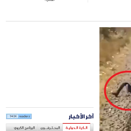
آخر الأخبار
الـكرة الـدوليـة
المحـتـرفــون
البرنامج الكروي