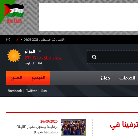
-
ع
|
FR
الاثنين 10 أغسطس 2026 04:39
الجزائر
سماء صافية
° C |
27
64
الرطوبة :
الفيديو
الصور
الخدمات
جوائز
|
|
Facebook
Twitter
Rss
رفينا في
26/09/2020
برشلونة يستهل مشوار "الليغا"
باستضافة فياريال