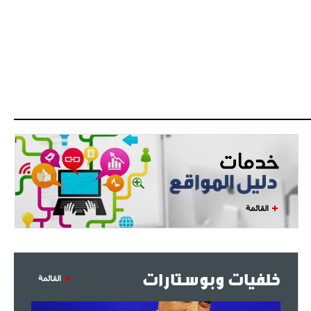
- 2021/08/04
14:50
البياسجي عرض على مبابي راتبا خياليا
- 2021/07/27
14:42
أوهارا: "محرز، فودن ودي بروين..
ثلاثي من نار"
- 2021/07/25
18:30
لوكاتيلي يؤكد نيته في الانتقال إلى
جوفنتوس عبر تويتر!
- 2021/07/25
18:10
أنشيلوتي يصر على جلب كيليني
القائمة
وقدوم الإيطالي يقترب
خلفيات وبوستارات
القائمة