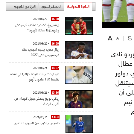
الـكرة الـدوليـة
المحـتـرفــون
البرنامج الكروي
- 2021/09/22
16:30
إيفنبيرغ: "تمديد عقدي كيميتش
وغوريتزكا رسالة لأوروبا"
- 2021/09/22
16:20
ريال مدريد يتجه لتجديد عقد
ردو نادي
فينسيوس حتى 2027
 عطال
- 2021/09/21
14:07
 دولور
دي ليخت يملك شرطا جزائيا في عقده
بقيمة 150 مليون أورو
سيتنقل
لى أن
- 2021/09/21
13:56
ريكي بويغ يتمنى رحيل كومان في
نيم
أقرب فرصة
م
- 2021/09/21
13:33
خاميس يقترب من الدوري القطري