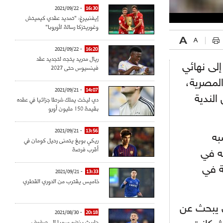
- 2021/09/22
16:30
إيفنبيرغ: "تمديد عقدي كيميتش
وغوريتزكا رسالة لأوروبا"
- 2021/09/22
16:20
ريال مدريد يتجه لتجديد عقد
إلى نهائي
فينسيوس حتى 2027
ي الكرة المصرية،
- 2021/09/21
14:07
الندية
دي ليخت يملك شرطا جزائيا في عقده
بقيمة 150 مليون أورو
- 2021/09/21
13:56
به
ريكي بويغ يتمنى رحيل كومان في
أقرب فرصة
ه في
و تريكة في
- 2021/09/21
13:33
خاميس يقترب من الدوري القطري
ي يبحث عن
- 2021/08/30
20:18
حاريث ينضم رسميا إلى صفوف