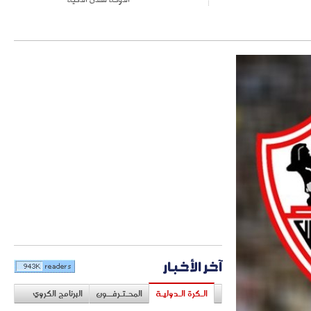
آخر الأخبار
الـكرة الـدوليـة
المحـتـرفــون
البرنامج الكروي