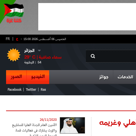
-
ع
|
FR
الخميس 06 أغسطس 2026 15:00
الجزائر
سماء صافية
° C |
29
54
الرطوبة :
الفيديو
الصور
الخدمات
جوائز
|
|
Facebook
Twitter
Rss
أهلي وغريمه
26/11/2020
الأمين العام للجنة العليا للمشاريع
والإرث يشارك في فعاليات قمة
الدوحة للمدن الذكية