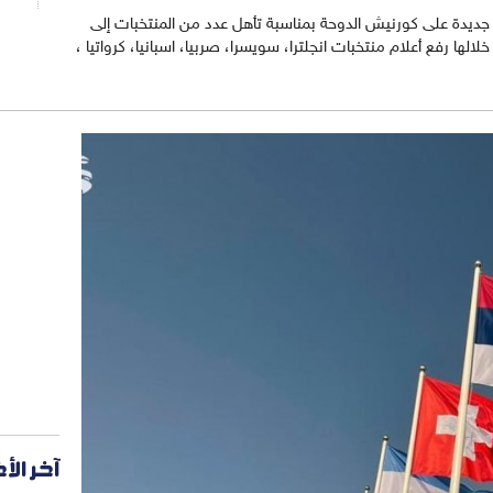
ة جديدة على كورنيش الدوحة بمناسبة تأهل عدد من المنتخبات إلى
كأس العالم "FIFA قطر 2022"، تم خلالها رفع أعلام منتخبات انجلترا، سويسرا، صربيا، اسبانيا، كرواتيا ،
آخر الأ