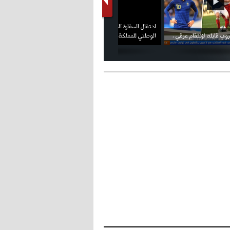
فيديو الإعلان الرسمي عن شعار بطولة كأس
ملال يمثل أمام لجنة الانضباط ويؤكد
العالم FIFA قطر 2022
ثقته في إلغاء العقوبات