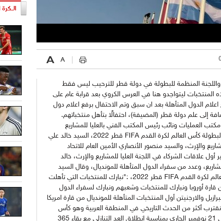
الـكرة ا
ث واللجنة المنظمة للبطولة في دولة قطر للترحيب ليس فقط
ه المنتخبات ليتواجدو هنا في العرس الكروي بعد قرابة عام على
ع اعلام الدول المتأهلة بعد ان سبق وتم الاحتفال برفع اعلام دول
لإضافة إلى علم دولة قطر (المضيفة)، احتفالًا بتأهل منتخباتهم.
كتب العمليات ونائب رئيس المكتب الفني بالعليا للمشاريع
والإرث، السيد ناصر الخاطر، الرئيس التنفيذي لبطولة كأس العالم لكرة القدم FIFA قطر 2022، السيد خالد علي
شاريع والإرث، والسيد منصور الأنصاري الأمين العام للاتحاد
أول علاقات الشركاء في اللجنة العليا للمشاريع والإرث، خالد
شاريع، وعدد من سفراء الدول المتأهلة للمونديال، وقال السيد
ناصر الخاطر، الرئيس التنفيذي لبطولة كأس العالم لكرة القدم FIFA قطر 2022، :"نبارك للمنتخبات التي تأهلت
ر 2022 والتي اغلبها من قارة أوروبا ونبارك للمنتخبات وشعبهم ونبارك لسفراء الدول
رازيل والارجنيتن أول المنتخبات المتأهلة للمونديال من قارة امريكا
 نقترب أكثر من الحدث التاريخي في المنطقة العربية وهو كأس
العالم قطر 2022، وسيكون هناك احتفالية في 21 نوفمبر الجاري بمناسبة انطلاق العد التنازلي مع بقاء 365