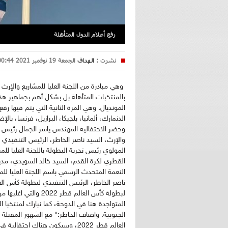
رفع أعلام الدول المتأهلة
نشرت :
الهداف
الجمعة 19 نوفمبر 2021 00:44
وهي مبادرة من اللجنة العليا للمشاريع والإر
بالمنتخبات المتأهلة بل بشكل أهم بجماهير هذ
المونديال. وهي المرة الثانية التي يتم فيها رف
الدنمارك، ألمانيا، بلجيكا، البرازيل، فرنسا، با
وحضر الاحتفالية المهندس ياسر الجمال رئيس م
المولوي رئيس تجربة البطولة باللجنة العليا للم
القطري لكرة القدم، السيد خالد السويدي، مدير 
النعمة المتحدث الرسمي باسم اللجنة العليا للم
لبطولة كأس العالم قط
المتواجدة هنا في الدوحة، كما نبارك لمنتخبا الب
الجنوبية. واضاف الخاطر:" مع الشهور المقبلة