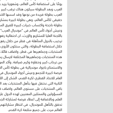
يومًا على استضافة كأس العالم، وشعورنا يزيد ب
العرب وبعد البطولة سيكون هناك ترقب كبير مع 
العرب بطولة فريدة من نوعها وقد اسسها الاتحا
حقيقي لكأس العالم، وهي بطولة كبيرة بمشاركة
بطولة ناجحة واكتساب خبرات كبيرة للفرق المش
وعيش أجواء كأس العالم في "مونديال العرب". 
ترحيب بالدول المتأهلة في قطر من خلال رفع ا
خلال استضافة البطولة، والتي ستكون الأروع و
المنتخبات وجماهيرها في قطر. واضاف قائلا:"
هذه المنتخبات وجماهيرها المختلفة لارسال ر
من ترحاب كبير وحفاوة وكرم ضيافة. وأكد المو
والاستمتاع باجواء مونديالية في بطولة كأس ا
فرصة كبيرة للتجمع وعيش أجواء المونديال في 
العام للاتحاد القطري لكرة القدم، الشكر إلى اللج
الثانية التي نحتفل فيها بتأهل المنتخبات بعد
باقي المنتخبات على مستوى العالم. واضاف قائ
المسؤولين والممثلين المعنيين لهذه الدول عل
العلم وبالاضافة إلى اعطاء فرصة لمشاركة الجمي
تحقق بالتأهل للمونديال، في انتظار مشاركت
العالم مرت على جميع متابعة كرة القدم.