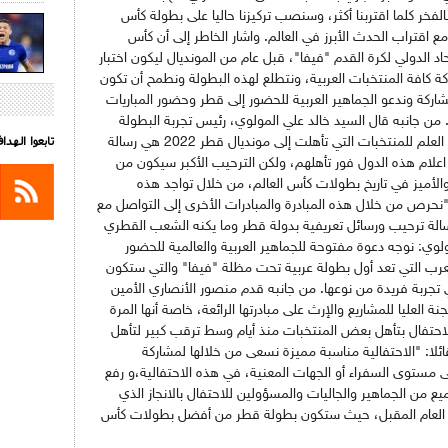
الفخر كلما اقتربنا أكثر، وسنصب تركيزنا حاليا على بطولة كأس
اقتراب الحدث الأبرز في العالم. واشار الخاطر إلى أن كأس
د الدولي لكرة القدم "فيفا"، قبل عام من المونديال ليكون اختبار
 كافة المنتخبات العربية، ونتطلع لهذه البطولة ونطمح أن تكون
اركة وندعو الجماهير العربية للحضور إلى قطر وحضور المباريات
من جانبه قال السيد خالد علي المولوي، رئيس تجربة البطولة
تابعوا الهد
باللجنة العليا للمشاريع والإرث، ان احتفالية رفع العلم للمنتخبات التي تأهلت إلى مونديال قطر 2022 هي رسالة
علام هذه الدول فور تأهلهم، ولكن الترحيب الأكبر سيكون من
الأميز في تاريخ بطولات كأس العالم، من خلال تواجد هذه
نحرص من خلال هذه المبادرة والمبادرات الأخرى إلى التواصل مع
سالة ترحيب ورسائل تعريفية بدولة قطر وما يكنه الشعب القطري
لوي: نوجه دعوة مفتوحة للجماهير العربية والعالمية للحضور
لعرب التي تعد أول بطولة عربية تحت مظلة "فيفا" والتي ستكون
تجربة فريدة من نوعها. من جانبه قدم منصور الأنصاري الأمين
نة العليا للمشاريع والإرث على مبادرتها الرائعة، خاصة أنها المرة
 الاحتفال بتأهل بعض المنتخبات منذ أيام وسط ترقب كبير لتأهل
لا: "الاحتفالية مناسبة مميزة نسعى من خلالها لمشاركة
ى مستوى السفراء أو الجهات المعنية، في هذه الاحتفالية،و رفع
ع من الجماهير والجاليات والمسؤولين للاحتفال بالانجاز الذي
هم العام المقبل، حيث ستكون بطولة قطر من أفضل بطولات كأس