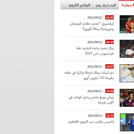
لـدوليـة
المحـتـرفــون
البرنامج الكروي
- 2021/09/22
16:30
إيفنبيرغ: "تمديد عقدي كيميتش
وغوريتزكا رسالة لأوروبا"
- 2021/09/22
16:20
ريال مدريد يتجه لتجديد عقد
فينسيوس حتى 2027
- 2021/09/21
14:07
دي ليخت يملك شرطا جزائيا في عقده
بقيمة 150 مليون أورو
- 2021/09/21
13:56
ريكي بويغ يتمنى رحيل كومان في
أقرب فرصة
- 2021/09/21
13:33
خاميس يقترب من الدوري القطري