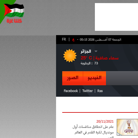
-
ع
|
FR
الجمعة 07 أغسطس 2026 05:15
الجزائر
سماء صافية
° C |
25
73
الرطوبة :
الفيديو
الصور
|
|
Facebook
Twitter
Rss
20/11/2021
عام على انطلاق منافسات أول
مونديال لكرة القدم في العالم
العربي