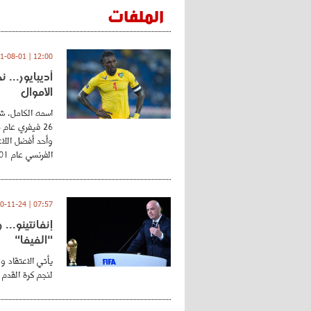
الملفات
12:00 | 2021-08-01
أديبايور... 
الأموال
اسمه الكامل، شي
وأحد أفضل اللاع
الفرنسي عام 2001 ...
07:57 | 2020-11-24
إنفانتينو..
"الفيفا"
يأتي الاعتقاد و
لنجم كرة القدم 