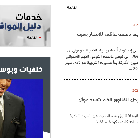
القائمة
نجم دفعته عائلته للانتحار بسبب
القائمة
ي إيمانويل أديبايور، ولد النجم الطوغولي في
26 فيفري عام 1984 في لومي عاصمة التوغو، النجم الأسمراني
بين الأفارقة بدأ مسيرته الكروية مع نادي ميتز
خلفيات وبوست
. رجل القانون الذي يتسيد عرش
للوهلة الأولى عند الحديث عن السيرة الذاتية
حياته كلاعب كرة قدم فقط...