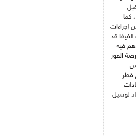
- 2021/08/04
15:10
قبل
اجتماع حاسم لإدارة ميلان مع نظيرتها
من الريال للفصل في صفقة إيسكو
 كما
ن إجراءات
- 2021/08/04
14:50
البياسجي عرض على مبابي راتبا خياليا
الفيفا قد
رهم فيه
صة الفوز
- 2021/07/27
14:42
أوهارا: "محرز، فودن ودي بروين..
من
ثلاثي من نار"
 قطر
- 2021/07/25
18:30
ستادات
لوكاتيلي يؤكد نيته في الانتقال إلى
جوفنتوس عبر تويتر!
ي استاد لوسيل
- 2021/07/25
18:10
أنشيلوتي يصر على جلب كيليني
وقدوم الإيطالي يقترب