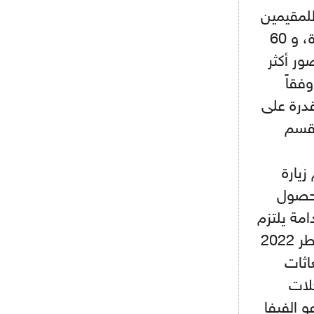
أجل كاين
للمقيمين
في قطر، ويستطيع المشجع شراء 6 تذاكر على الأكثر لكل مباراة، و 60
- 2021/08/15
12:56
ريال مدريد مستاء من ماريانو دياز
ور أكثر
فقاً
- 2021/08/15
12:47
قدرة على
دزيكو يُصر على راتب شهر جويلية
ويعرقل انتقاله إلى الإنتير
 قسم
- 2021/08/15
12:43
لوبيز(رئيس بوردو): "صفقة عدلي مع
زيارة
ميلان في الطريق الصحيح"
 الحصول
- 2021/08/09
12:54
امة يلتزم
كاسانو:"لوكاكو في تشيلسي؟ سيذهب
من أجل المال"
الاتحاد الدولي لكرة القدم (الفيفا) وشراكة كأس العالم FIFA قطر 2022
اثات
- 2021/08/09
12:48
رئيس الإنتير يمنح موافقته لبيع
ات رحلات
لوتارو
 الفيفا