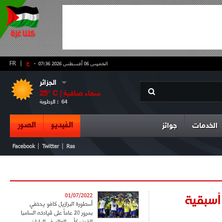
-
ع
|
FR
الخميس 06 أغسطس 2026 07:36
الجزائر
سماء صافية
° C |
25
64
الرطوبة :
الفيديو
الصور
الخدمات
جوائز
|
|
Facebook
Twitter
Rss
س العالم قطر 2022 وفق أسبقية
01/07/2022
أسطورة البرازيل كافو يحتفي
بمرور 20 عاماً على قيادته السامبا
للفوز بكأس العالم في اليابان