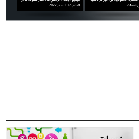
 للمملكة
العالم FIFA قطر 2022
ثقته في 