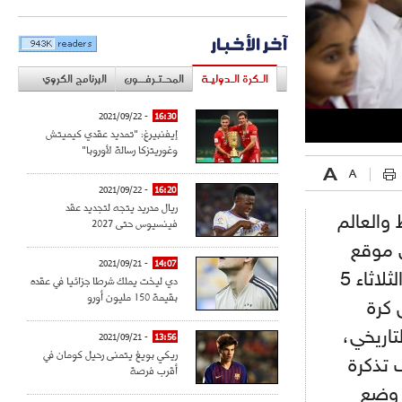
آخر الأخبار
الـكرة الـدوليـة
المحـتـرفــون
البرنامج الكروي
- 2021/09/22
16:30
إيفنبيرغ: "تمديد عقدي كيميتش
وغوريتزكا رسالة لأوروبا"
- 2021/09/22
16:20
ريال مدريد يتجه لتجديد عقد
والعالم
فينسيوس حتى 2027
ى موقع
- 2021/09/21
14:07
FIFA.com/tickets الذي سيفتح أبوابه للمشجعين ابتداء من الثلاثاء 5
دي ليخت يملك شرطا جزائيا في عقده
بقيمة 150 مليون أورو
 كرة
اريخي،
- 2021/09/21
13:56
ريكي بويغ يتمنى رحيل كومان في
صبح محدوداً بعد بيع مليون و 800 الف تذكرة
أقرب فرصة
 وضع