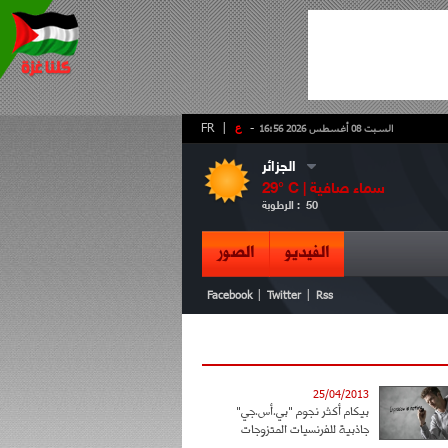
-
ع
|
FR
السبت 08 أغسطس 2026 16:56
الجزائر
سماء صافية
° C |
29
50
الرطوبة :
الفيديو
الصور
|
|
Facebook
Twitter
Rss
25/04/2013
بيكام أكثر نجوم "بي.أس.جي"
جاذبية للفرنسيات المتزوجات