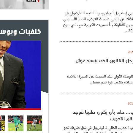
القائمة
ي إيمانويل أديبايور، ولد النجم الطوغولي في
26 فيفري عام 1984 في لومي عاصمة التوغو، النجم الأسمراني
بين الأفارقة بدأ مسيرته الكروية مع نادي ميتز
خلفيات وبوست
. رجل القانون الذي يتسيد عرش
للوهلة الأولى عند الحديث عن السيرة الذاتية
حياته كلاعب كرة قدم فقط...
.. حلم بأن يكون طبيبا فوجد
لم التدريب
 المدرب الحالي لـ ليفربول في شق طريقه نحو