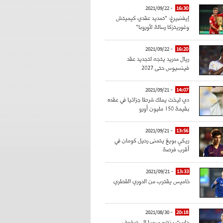
- 2021/09/22
16:30
إيفنبيرغ: "تمديد عقدي كيميتش
وغوريتزكا رسالة لأوروبا"
- 2021/09/22
16:20
ريال مدريد يتجه لتجديد عقد
فينسيوس حتى 2027
- 2021/09/21
14:07
دي ليخت يملك شرطا جزائيا في عقده
بقيمة 150 مليون أورو
- 2021/09/21
13:56
ريكي بويغ يتمنى رحيل كومان في
أقرب فرصة
- 2021/09/21
13:33
خاميس يقترب من الدوري القطري
- 2021/08/30
20:18
حاريث ينضم رسميا إلى صفوف