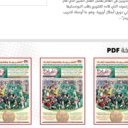
ربين في العالم بفضل العمل الكبير الذي قام
موند الذي قاده للتتويج بلقب البوندسليغا
ائي دوري أبطال أوروبا، وهو ما أوصله لتدريب
دز"...
ة
PDF