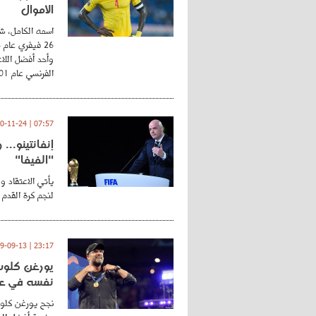
الأموال
اسمه الكامل، شي
وأحد أفضل اللاع
الفرنسي عام 2001 ...
07:57 | 2020-11-24
إنفانتينو..
"الفيفا"
يأتي الاعتقاد و
لنجم كرة القدم 
23:17 | 2019-09-13
يورغن كلوب.
نفسه في عا
نجح يورغن كلوب