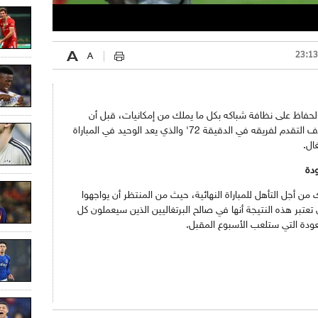
ل الحفاظ على نظافة شباكه بكل ما يملك من إمكانيات، قبل أن
يتمكن المهاجم إيغمين كوركميز من تسجيل هدف التقدم لفريقه في الدقيقة 72' والذي يعد الوحيد في المباراة
ال.
ودة
من أجل التأهل للمباراة النهائية، حيث من المنتظر أن يواجهوا
عتبر هذه النتيجة أنها في صالح البرتغاليين الذين سيعملون كل
لعودة التي ستلعب الأسبوع المقبل.