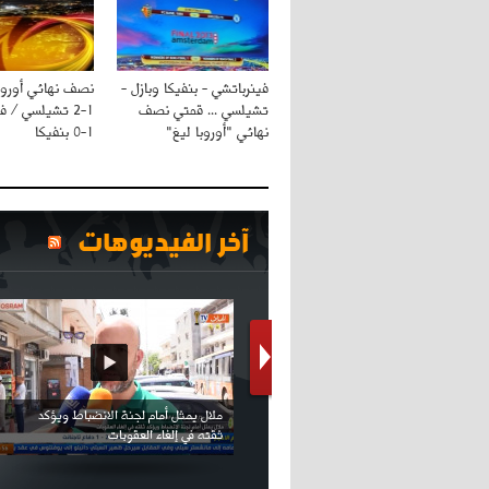
فينرباتشي - بنفيكا وبازل -
نصف نهائي أوروبا
تشيلسي ... قمتي نصف
1-2 تشيلسي / ف
نهائي "أوروبا ليغ"
1-0 بنفيكا
آخر الفيديوهات
كريستيانو كاد يصاب على مستوى كتفه
بسبب سيلفي