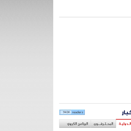
خبار
لـدوليـة
المحـتـرفــون
البرنامج الكروي