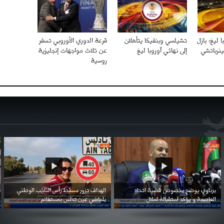
 ليغ: بازل
تشيلسي وبنفيكا يتأهلان
قرعة الدوري الأوروبي تسفر
ينرباتشي
إلى نهائي آوروبا ليغ
عن ثلاث مواجهات إنجليزية
روسية
احتفال السفارة السعودية في الجزائر بالعيد
بن زيمة ... كرم كروي قابله لإنتقام عرقي .
الوطني للمملكة