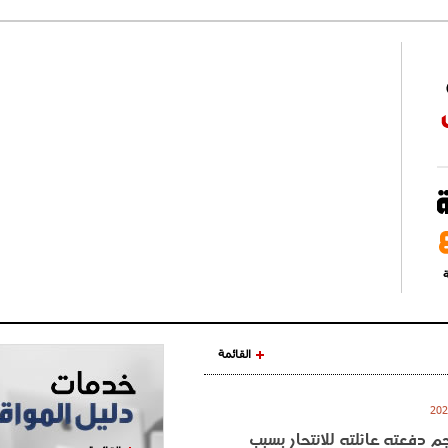
ة
القائمة
نجم دفعته عائلته للانتحار بسبب