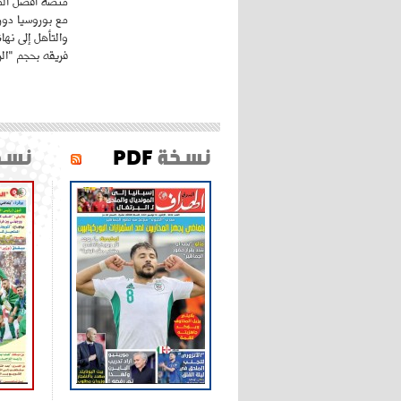
منصة أفضل المد
مع بوروسيا دورت
والتأهل إلى نه
فريقه بحجم "الري
نسخة
PDF
نسخ