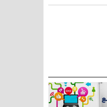
البياسجي عرض على مبابي راتبا خياليا
- 2021/07/27
14:42
أوهارا: "محرز، فودن ودي بروين..
ثلاثي من نار"
- 2021/07/25
18:30
لوكاتيلي يؤكد نيته في الانتقال إلى
جوفنتوس عبر تويتر!
- 2021/07/25
18:10
أنشيلوتي يصر على جلب كيليني
وقدوم الإيطالي يقترب