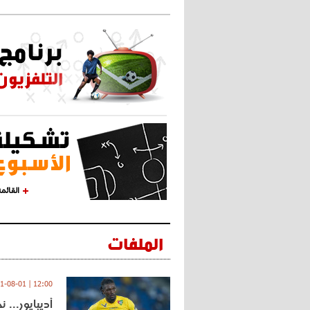
القائم
الملفات
12:00 | 2021-08-01
أديبايور... 