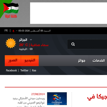
-
ع
|
FR
السبت 08 أغسطس 2026 05:03
الجزائر
سماء صافية
° C |
26
59
الرطوبة :
الفيديو
الصور
الخدمات
جوائز
|
|
Facebook
Twitter
Rss
جيكا في
27/08/2014
ويسترن سيدني الأسترالي يجرد
غوانزهو الصيني من لقبه
ويتأهل لنصف نهائي دوري