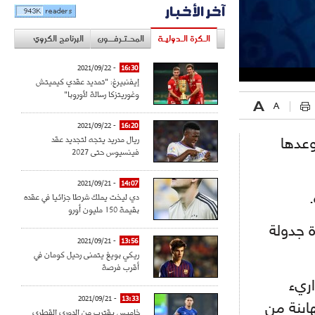
آخر الأخبار
الـكرة الـدوليـة
المحـتـرفــون
البرنامج الكروي
- 2021/09/22
16:30
إيفنبيرغ: "تمديد عقدي كيميتش
وغوريتزكا رسالة لأوروبا"
- 2021/09/22
16:20
ريال مدريد يتجه لتجديد عقد
 من موعدها
فينسيوس حتى 2027
- 2021/09/21
14:07
دي ليخت يملك شرطا جزائيا في عقده
بقيمة 150 مليون أورو
ة جدولة
- 2021/09/21
13:56
ريكي بويغ يتمنى رحيل كومان في
أقرب فرصة
اريء
- 2021/09/21
13:33
اينة من
خاميس يقترب من الدوري القطري