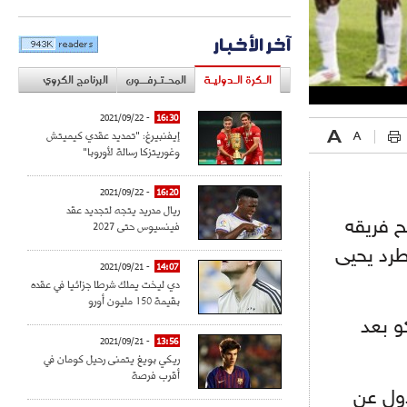
آخر الأخبار
الـكرة الـدوليـة
المحـتـرفــون
البرنامج الكروي
- 2021/09/22
16:30
إيفنبيرغ: "تمديد عقدي كيميتش
وغوريتزكا رسالة لأوروبا"
- 2021/09/22
16:20
ريال مدريد يتجه لتجديد عقد
فينسيوس حتى 2027
 فريقه
طرد يحيى
- 2021/09/21
14:07
دي ليخت يملك شرطا جزائيا في عقده
بقيمة 150 مليون أورو
و بعد
- 2021/09/21
13:56
ريكي بويغ يتمنى رحيل كومان في
أقرب فرصة
ول عن