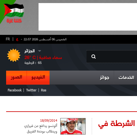
-
ع
|
FR
الخميس 06 أغسطس 2026 22:57
الجزائر
سماء صافية
° C |
26
65
الرطوبة :
الفيديو
الصور
الخدمات
جوائز
|
|
Facebook
Twitter
Rss
اد الشرطة في
18/09/2014
ألونسو يدافع عن فيراري
ويطالب بوحدة الفريق