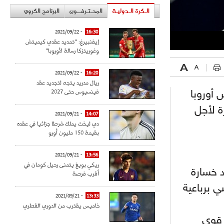
الـكرة الـدوليـة
المحـتـرفــون
البرنامج الكروي
- 2021/09/22
16:30
إيفنبيرغ: "تمديد عقدي كيميتش
وغوريتزكا رسالة لأوروبا"
- 2021/09/22
16:20
ريال مدريد يتجه لتجديد عقد
فينسيوس حتى 2027
 أوروبا
ة لأجل
- 2021/09/21
14:07
دي ليخت يملك شرطا جزائيا في عقده
بقيمة 150 مليون أورو
- 2021/09/21
13:56
ريكي بويغ يتمنى رحيل كومان في
د خسارة
أقرب فرصة
ي برباعية
- 2021/09/21
13:33
خاميس يقترب من الدوري القطري
 قوي