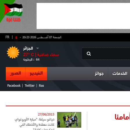
-
ع
|
FR
الجمعة 07 أغسطس 2026 20:23
الجزائر
سماء صافية
° C |
27
64
الرطوبة :
الفيديو
الصور
الخدمات
جوائز
|
|
Facebook
Twitter
Rss
مامنا
27/06/2013
تياغو سيلفا: "مبارة الأوروغواي
كانت معقدة والأخطاء التي
ارتكبتها مكلفة"