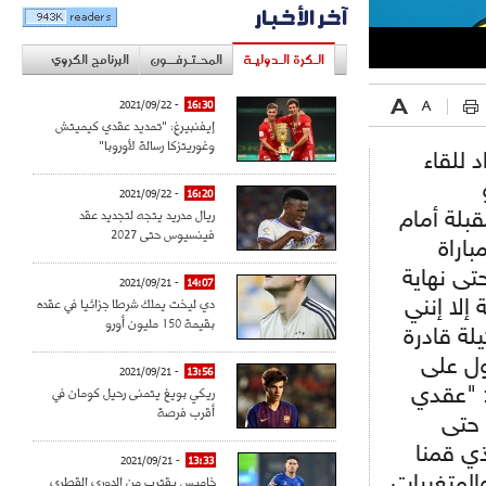
آخر الأخبار
الـكرة الـدوليـة
المحـتـرفــون
البرنامج الكروي
- 2021/09/22
16:30
إيفنبيرغ: "تمديد عقدي كيميتش
وغوريتزكا رسالة لأوروبا"
للقاء
- 2021/09/22
16:20
ريال مدريد يتجه لتجديد عقد
بلة أمام
فينسيوس حتى 2027
اراة
تى نهاية
- 2021/09/21
14:07
دي ليخت يملك شرطا جزائيا في عقده
إلا إنني
بقيمة 150 مليون أورو
لة قادرة
ل على
- 2021/09/21
13:56
ريكي بويغ يتمنى رحيل كومان في
 "عقدي
أقرب فرصة
 حتى
ذي قمنا
- 2021/09/21
13:33
خاميس يقترب من الدوري القطري
المتغيرات