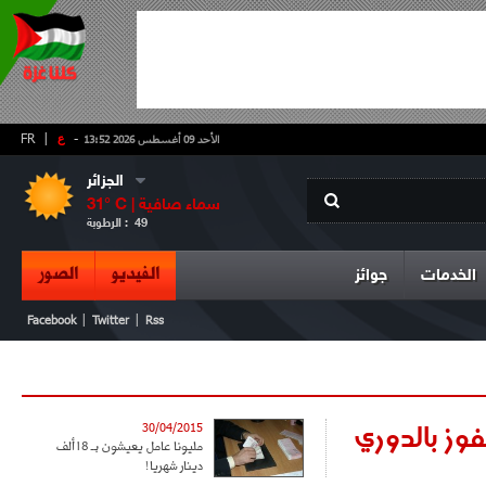
-
ع
|
FR
الأحد 09 أغسطس 2026 13:52
الجزائر
سماء صافية
° C |
31
49
الرطوبة :
الفيديو
الصور
الخدمات
جوائز
|
|
Facebook
Twitter
Rss
فوز بالدوري
30/04/2015
مليونا عامل‮ ‬يعيشون بـ18‭ ‬ألف
دينار شهريا‮!‬