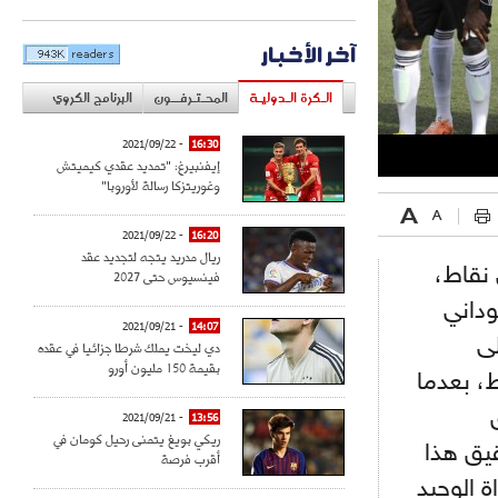
آخر الأخبار
الـكرة الـدوليـة
المحـتـرفــون
البرنامج الكروي
- 2021/09/22
16:30
إيفنبيرغ: "تمديد عقدي كيميتش
وغوريتزكا رسالة لأوروبا"
- 2021/09/22
16:20
ريال مدريد يتجه لتجديد عقد
 نقاط،
فينسيوس حتى 2027
وداني
- 2021/09/21
14:07
لى
دي ليخت يملك شرطا جزائيا في عقده
بقيمة 150 مليون أورو
، بعدما
- 2021/09/21
13:56
ريكي بويغ يتمنى رحيل كومان في
يق هذا
أقرب فرصة
ة الوحيد