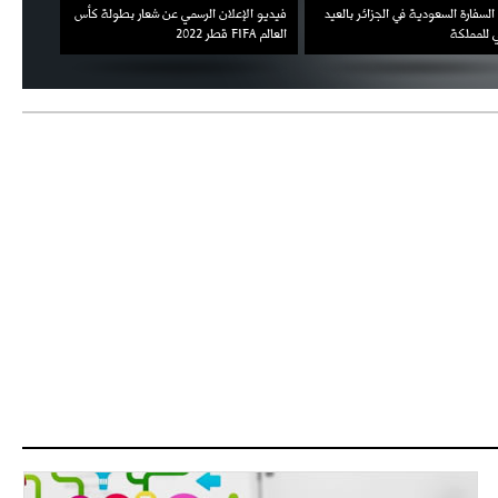
السفارة السعودية في الجزائر بالعيد
فيديو الإعلان الرسمي عن شعار بطولة كأس
ملال يمث
 للمملكة
العالم FIFA قطر 2022
ثقته في 