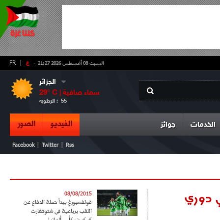
-
ع
|
FR
السبت 08 أغسطس 2026 21:27
الجزائر
سماء صافية
° C |
29
55
الرطوبة :
الفيديو
الصور
الخدمات
جوائز
|
|
Facebook
Twitter
Rss
 دوري
08/08/2015
فولفسبورغ يبدأ حملة الدفاع عن
اللقب برباعية في شتوتغارت
كيكيرز بكأس ألمانيا