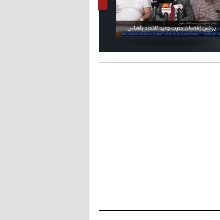
- 2021/08/04
14:50
البياسجي عرض على مبابي راتبا خياليا
فيديو الإعلان الرسمي عن شعار بطولة كأس
ملال يمثل أمام لجنة الانضباط ويؤكد
العالم FIFA قطر 2022
ثقته في إلغاء العقوبات
- 2021/07/27
14:42
أوهارا: "محرز، فودن ودي بروين..
ثلاثي من نار"
- 2021/07/25
18:30
لوكاتيلي يؤكد نيته في الانتقال إلى
جوفنتوس عبر تويتر!
- 2021/07/25
18:10
أنشيلوتي يصر على جلب كيليني
وقدوم الإيطالي يقترب