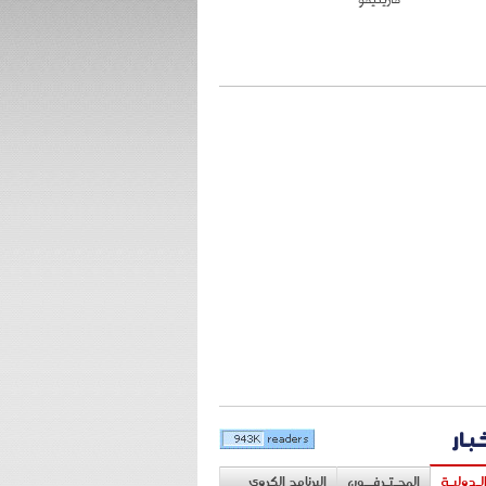
خبار
لـدوليـة
المحـتـرفــون
البرنامج الكروي