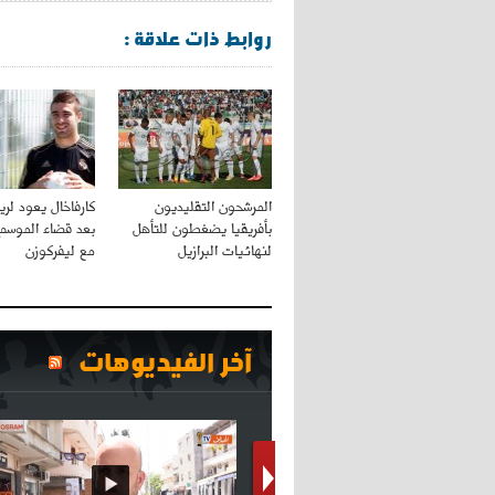
روابط ذات علاقة :
المرشحون التقليديون
كارفاخال يعود لري
بأفريقيا يضغطون للتأهل
بعد قضاء الموسم
لنهائيات البرازيل
مع ليفركوزن
آخر الفيديوهات