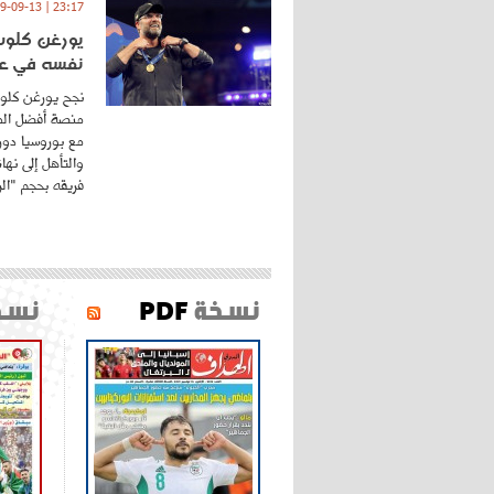
23:17 | 2019-09-13
يورغن كلوب.
نفسه في عا
نجح يورغن كلوب
منصة أفضل المد
مع بوروسيا دورت
والتأهل إلى نه
فريقه بحجم "الري
نسخة
PDF
نسخ