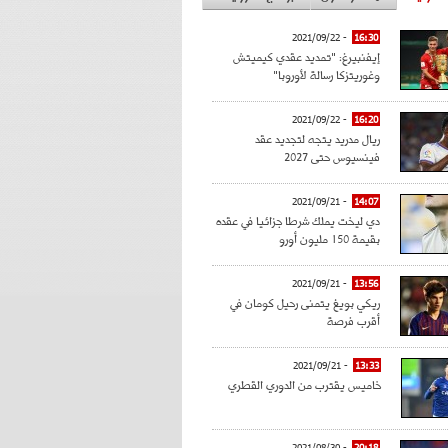
- 2021/09/22
16:30
إيفنبيرغ: "تمديد عقدي كيميتش
وغوريتزكا رسالة لأوروبا"
- 2021/09/22
16:20
ريال مدريد يتجه لتجديد عقد
فينسيوس حتى 2027
- 2021/09/21
14:07
دي ليخت يملك شرطا جزائيا في عقده
بقيمة 150 مليون أورو
- 2021/09/21
13:56
ريكي بويغ يتمنى رحيل كومان في
أقرب فرصة
- 2021/09/21
13:33
خاميس يقترب من الدوري القطري
- 2021/08/30
20:18