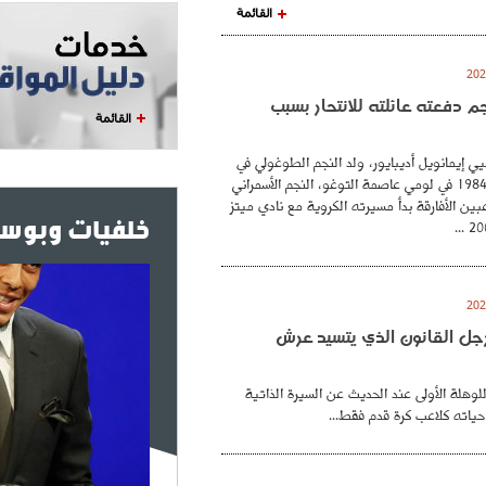
القائمة
نجم دفعته عائلته للانتحار بسبب
القائمة
ي إيمانويل أديبايور، ولد النجم الطوغولي في
26 فيفري عام 1984 في لومي عاصمة التوغو، النجم الأسمراني
بين الأفارقة بدأ مسيرته الكروية مع نادي ميتز
خلفيات وبوست
. رجل القانون الذي يتسيد عرش
للوهلة الأولى عند الحديث عن السيرة الذاتية
حياته كلاعب كرة قدم فقط...