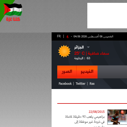
-
ع
|
FR
الخميس 06 أغسطس 2026 04:56
الجزائر
سماء صافية
° C |
25
63
الرطوبة :
الفيديو
الصور
|
|
Facebook
Twitter
Rss
22/08/2015
براهيمي يلعب 90 دقيقة كاملة
في خرجة غير موفقة إلى
ماريتيمو