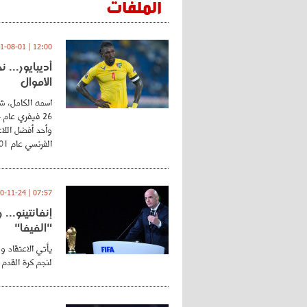
الملفات
12:00 | 2021-08-01
أديبايور... 
الأموال
اسمه الكامل، شي
وأحد أفضل اللاع
الفرنسي عام 2001 ...
07:57 | 2020-11-24
إنفانتينو..
"الفيفا"
يأتي الاعتقاد و
لنجم كرة القدم 