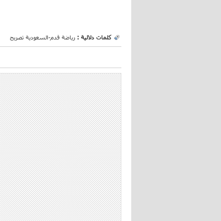
كلمات دلالية :
رياضة
قدم-السعودية
تصريح