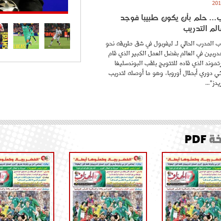
.. حلم بأن يكون طبيبا فوجد
لم التدريب
 المدرب الحالي لـ ليفربول في شق طريقه نحو
ربين في العالم بفضل العمل الكبير الذي قام
موند الذي قاده للتتويج بلقب البوندسليغا
ائي دوري أبطال أوروبا، وهو ما أوصله لتدريب
دز"...
ة
PDF