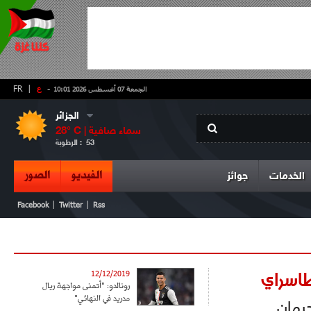
-
ع
|
FR
الجمعة 07 أغسطس 2026 10:01
الجزائر
سماء صافية
° C |
28
53
الرطوبة :
الفيديو
الصور
الخدمات
جوائز
|
|
Facebook
Twitter
Rss
طاسراي
12/12/2019
رونالدو: "أتمنى مواجهة ريال
مدريد في النهائي"
رمان