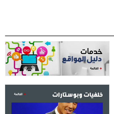
اجتماع حاسم لإدارة ميلان مع نظيرتها
من الريال للفصل في صفقة إيسكو
- 2021/08/04
14:50
البياسجي عرض على مبابي راتبا خياليا
- 2021/07/27
14:42
أوهارا: "محرز، فودن ودي بروين..
ثلاثي من نار"
- 2021/07/25
18:30
لوكاتيلي يؤكد نيته في الانتقال إلى
جوفنتوس عبر تويتر!
القائمة
- 2021/07/25
18:10
أنشيلوتي يصر على جلب كيليني
وقدوم الإيطالي يقترب
خلفيات وبوستارات
القائمة