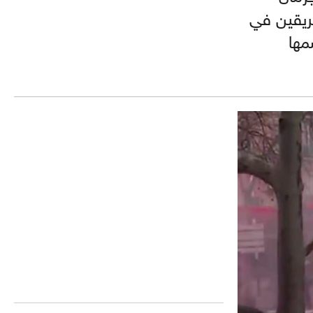
فريقين في
مها