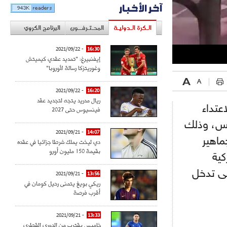
آخر الأخبار
الـكرة الـدوليـة
المحـتـرفــون
البرنامج الكروي
- 2021/09/22
16:30
إيفنبيرغ: "تمديد عقدي كيميتش
وغوريتزكا رسالة لأوروبا"
- 2021/09/22
16:20
ريال مدريد يتجه لتجديد عقد
عتداء
فينسيوس حتى 2027
قس، وذلك
- 2021/09/21
14:07
ماهير
دي ليخت يملك شرطا جزائيا في عقده
بقيمة 150 مليون أورو
كية
عى تدخل
- 2021/09/21
13:56
ريكي بويغ يتمنى رحيل كومان في
أقرب فرصة
- 2021/09/21
13:33
خاميس يقترب من الدوري القطري