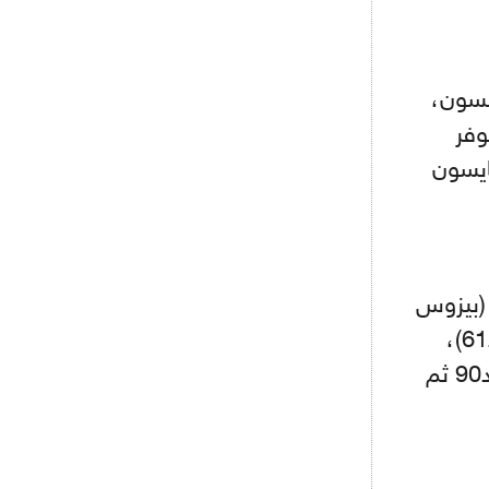
- 2021/08/04
14:50
البياسجي عرض على مبابي راتبا خياليا
ف، دانييلسون،
- 2021/07/27
14:42
ون د97)، كريستوفر
أوهارا: "محرز، فودن ودي بروين..
ثلاثي من نار"
 (كايسون
- 2021/07/25
18:30
لوكاتيلي يؤكد نيته في الانتقال إلى
جوفنتوس عبر تويتر!
 (بيزوس
- 2021/07/25
18:10
أنشيلوتي يصر على جلب كيليني
د118)، ستيبانينكو (ماكارينكو د95)، شابارينكو (مالينوفسكي د61)،
وقدوم الإيطالي يقترب
زينتشينكو، يارمولينكو (دوفبيك د105)، ياريمشوك (بيسيدين د90 ثم