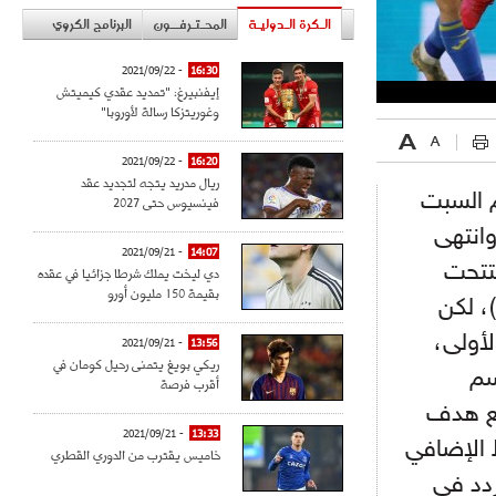
الـكرة الـدوليـة
المحـتـرفــون
البرنامج الكروي
- 2021/09/22
16:30
إيفنبيرغ: "تمديد عقدي كيميتش
وغوريتزكا رسالة لأوروبا"
- 2021/09/22
16:20
ريال مدريد يتجه لتجديد عقد
م السبت
فينسيوس حتى 2027
وانتهى
- 2021/09/21
14:07
تتحت
دي ليخت يملك شرطا جزائيا في عقده
بقيمة 150 مليون أورو
أوكرانيا باب التسجيل عبر نجمها أوليكسندر زينتشينكو في (د27)، لكن
لأولى،
- 2021/09/21
13:56
ريكي بويغ يتمنى رحيل كومان في
سم
أقرب فرصة
قع هدف
- 2021/09/21
13:33
 الإضافي
خاميس يقترب من الدوري القطري
ردد في