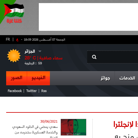
-
ع
|
FR
الجمعة 07 أغسطس 2026 18:09
الجزائر
سماء صافية
° C |
28
59
الرطوبة :
الفيديو
الصور
الخدمات
جوائز
|
|
Facebook
Twitter
Rss
إنجلترا
30/06/2021
سعدي يمضي في الخلود السعودي
والخدمة العسكرية ستحرمه من
 منح به
التنقل