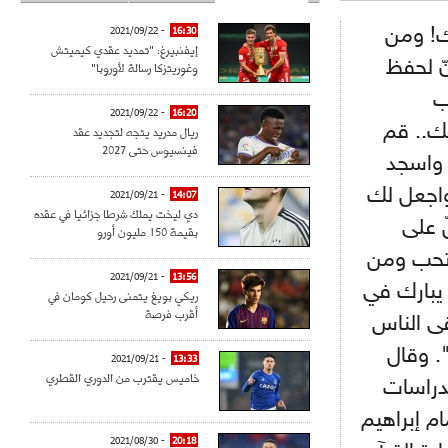
ك! ومن
16:30
- 2021/09/22
إيفنبيرغ: "تمديد عقدي كيميتش
نّ لحفظ
وغوريتزكا رسالة لأوروبا"
ب
- 2021/09/22
16:20
ك.. قم
ريال مدريد يتجه لتجديد عقد
فينسيوس حتى 2027
 واسجد
 واجعل لك
- 2021/09/21
14:07
دي ليخت يملك شرطا جزائيا في عقده
 على
بقيمة 150 مليون أورو
 تحب ومن
- 2021/09/21
13:56
 يبارك في
ريكي بويغ يتمنى رحيل كومان في
أقرب فرصة
قى الناس
". وقال
- 2021/09/21
13:33
خاميس يقترب من الدوري القطري
لدراسات
ام إبراهيم
- 2021/08/30
20:18