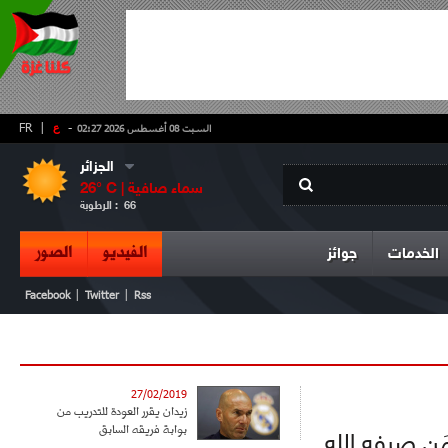
-
ع
|
FR
السبت 08 أغسطس 2026 02:27
الجزائر
سماء صافية
° C |
26
66
الرطوبة :
الفيديو
الصور
الخدمات
جوائز
|
|
Facebook
Twitter
Rss
27/02/2019
زيدان يقرر العودة للتدريب من
بوابة فريقه السابق
 مَن صرفه الله