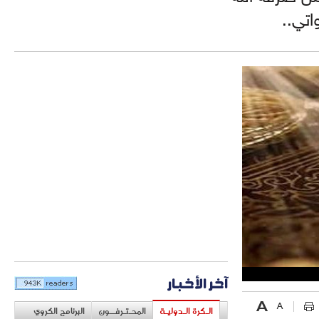
اتي..
آخر الأخبار
الـكرة الـدوليـة
المحـتـرفــون
البرنامج الكروي