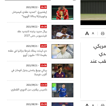
- 2021/09/22
16:30
إيفنبيرغ: "تمديد عقدي كيميتش
وغوريتزكا رسالة لأوروبا"
- 2021/09/22
16:20
ريال مدريد يتجه لتجديد عقد
فينسيوس حتى 2027
مريكي
- 2021/09/21
14:07
دي ليخت يملك شرطا جزائيا في عقده
ندي
بقيمة 150 مليون أورو
قب عند
- 2021/09/21
13:56
ريكي بويغ يتمنى رحيل كومان في
أقرب فرصة
- 2021/09/21
13:33
خاميس يقترب من الدوري القطري
- 2021/08/30
20:18