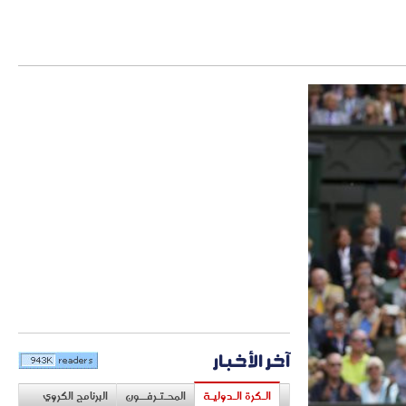
آخر الأخبار
الـكرة الـدوليـة
المحـتـرفــون
البرنامج الكروي