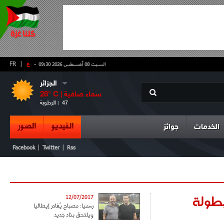
-
ع
|
FR
السبت 08 أغسطس 2026 09:30
الجزائر
سماء صافية
° C |
28
47
الرطوبة :
الفيديو
الصور
الخدمات
جوائز
|
|
Facebook
Twitter
Rss
بطولة
12/07/2017
رسميا: مصباح يُغادر إيطاليا
ويلتحق بناد جديد