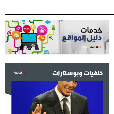
البياسجي عرض على مبابي راتبا خياليا
- 2021/07/27
14:42
أوهارا: "محرز، فودن ودي بروين..
ثلاثي من نار"
- 2021/07/25
18:30
لوكاتيلي يؤكد نيته في الانتقال إلى
القائمة
جوفنتوس عبر تويتر!
- 2021/07/25
18:10
أنشيلوتي يصر على جلب كيليني
خلفيات وبوستارات
وقدوم الإيطالي يقترب
القائمة