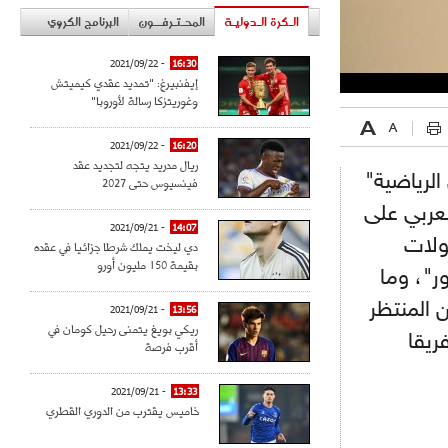
الـكرة الـدوليـة
المحـتـرفــون
البرنامج الكروي
- 2021/09/22
16:30
إيفنبيرغ: "تمديد عقدي كيميتش
وغوريتزكا رسالة لأوروبا"
- 2021/09/22
16:20
ريال مدريد يتجه لتجديد عقد
الرياضية"
فينسيوس حتى 2027
لعربي على
- 2021/09/21
14:07
ولات
دي ليخت يملك شرطا جزائيا في عقده
بقيمة 150 مليون أورو
ر"، وما
 المنتظر
- 2021/09/21
13:56
ريكي بويغ يتمنى رحيل كومان في
ورة الصيف المقبل بـ مصر، وستعرف مشاركة 12 فريقا
أقرب فرصة
- 2021/09/21
13:33
خاميس يقترب من الدوري القطري