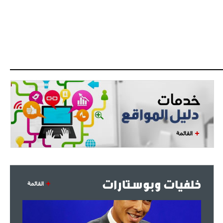
- 2021/08/04
14:50
البياسجي عرض على مبابي راتبا خياليا
- 2021/07/27
14:42
أوهارا: "محرز، فودن ودي بروين..
ثلاثي من نار"
- 2021/07/25
18:30
لوكاتيلي يؤكد نيته في الانتقال إلى
جوفنتوس عبر تويتر!
القائمة
- 2021/07/25
18:10
أنشيلوتي يصر على جلب كيليني
وقدوم الإيطالي يقترب
خلفيات وبوستارات
القائمة