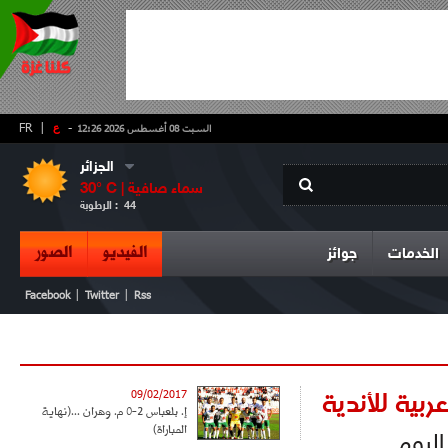
-
ع
|
FR
السبت 08 أغسطس 2026 12:26
الجزائر
سماء صافية
° C |
30
44
الرطوبة :
الفيديو
الصور
الخدمات
جوائز
|
|
Facebook
Twitter
Rss
بية للأندية
09/02/2017
إ. بلعباس 2-0 م. وهران ...(نهاية
المباراة)
اليوم