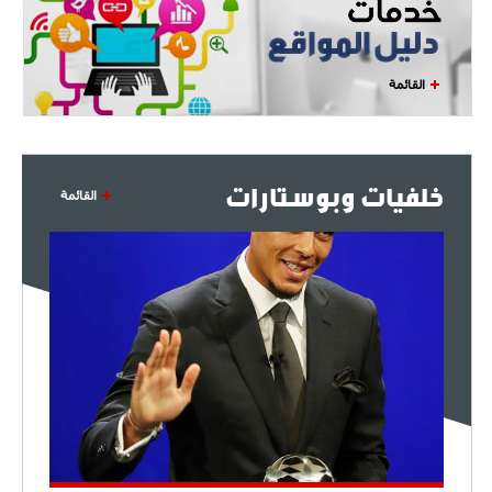
- 2021/08/04
14:50
البياسجي عرض على مبابي راتبا خياليا
القائمة
- 2021/07/27
14:42
أوهارا: "محرز، فودن ودي بروين..
ثلاثي من نار"
خلفيات وبوستارات
القائمة
- 2021/07/25
18:30
لوكاتيلي يؤكد نيته في الانتقال إلى
جوفنتوس عبر تويتر!
- 2021/07/25
18:10
أنشيلوتي يصر على جلب كيليني
وقدوم الإيطالي يقترب