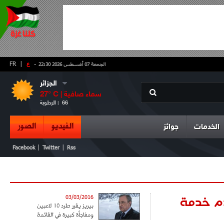
-
ع
|
FR
الجمعة 07 أغسطس 2026 22:30
الجزائر
سماء صافية
° C |
27
66
الرطوبة :
الفيديو
الصور
الخدمات
جوائز
|
|
Facebook
Twitter
Rss
بـ 10 لاعبين ويقدم خدمة
03/03/2016
بيريز يقرر طرد 10 لاعبين
ومفاجأة كبيرة في القائمة