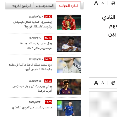
الـكرة الـدوليـة
المحـتـرفــون
البرنامج الكروي
لنادي
- 2021/09/22
16:30
إيفنبيرغ: "تمديد عقدي كيميتش
نهم
وغوريتزكا رسالة لأوروبا"
بين
- 2021/09/22
16:20
ريال مدريد يتجه لتجديد عقد
فينسيوس حتى 2027
- 2021/09/21
14:07
دي ليخت يملك شرطا جزائيا في عقده
بقيمة 150 مليون أورو
- 2021/09/21
13:56
ريكي بويغ يتمنى رحيل كومان في
أقرب فرصة
- 2021/09/21
13:33
خاميس يقترب من الدوري القطري