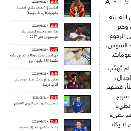
- 2021/09/22
16:30
إيفنبيرغ: "تمديد عقدي كيميتش
وغوريتزكا رسالة لأوروبا"
الله عنه
 وخير
- 2021/09/22
16:20
ريال مدريد يتجه لتجديد عقد
ى الرجوع
فينسيوس حتى 2027
ء النفوس،
- 2021/09/21
14:07
خصومات.
دي ليخت يملك شرطا جزائيا في عقده
بقيمة 150 مليون أورو
لم تُهذّب
- 2021/09/21
13:56
جدال،
ريكي بويغ يتمنى رحيل كومان في
أقرب فرصة
ناً، فمنهم
 سريع
- 2021/09/21
13:33
خاميس يقترب من الدوري القطري
 بطيء
هم بطيء
- 2021/08/30
20:18
لا يكاد
حاريث ينضم رسميا إلى صفوف