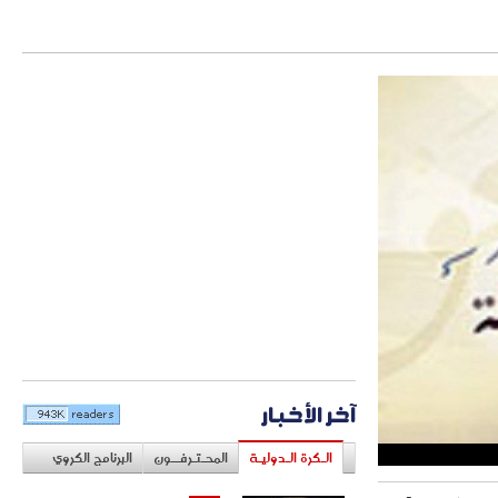
آخر الأخبار
الـكرة الـدوليـة
المحـتـرفــون
البرنامج الكروي