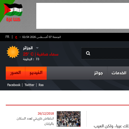
-
ع
|
FR
الجمعة 07 أغسطس 2026 02:54
الجزائر
سماء صافية
° C |
25
73
الرطوبة :
الفيديو
الصور
الخدمات
جوائز
|
|
Facebook
Twitter
Rss
26/12/2018
انخفاض تاريخي لعدد السكان
باليابان
لك عيبا، ولكن العيب