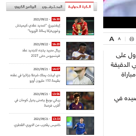
الـكرة الـدوليـة
المحـتـرفــون
البرنامج الكروي
- 2021/09/22
16:30
إيفنبيرغ: "تمديد عقدي كيميتش
وغوريتزكا رسالة لأوروبا"
- 2021/09/22
16:20
ريال مدريد يتجه لتجديد عقد
اول على
فينسيوس حتى 2027
 أمير سعيود في الدقيقة
- 2021/09/21
14:07
باراة
دي ليخت يملك شرطا جزائيا في عقده
بقيمة 150 مليون أورو
- 2021/09/21
13:56
صيده في
ريكي بويغ يتمنى رحيل كومان في
أقرب فرصة
- 2021/09/21
13:33
خاميس يقترب من الدوري القطري