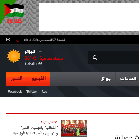
-
ع
|
FR
الجمعة 07 أغسطس 2026 08:11
الجزائر
سماء صافية
° C |
26
66
الرطوبة :
الفيديو
الصور
الخدمات
جوائز
|
|
Facebook
Twitter
Rss
15/05/2021
"الثعالب" يلتهمون "البلوز"
ويتوجون بكأس انجلترا لأول مرة
حسم شباب بلوزداد مباراة القمة التي جمعته على ملعب 5 جويلية