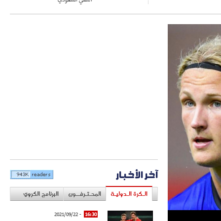
آخر الأخبار
الـكرة الـدوليـة
المحـتـرفــون
البرنامج الكروي
- 2021/09/22
16:30