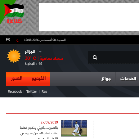
-
ع
|
FR
السبت 08 أغسطس 2026 15:08
الجزائر
سماء صافية
° C |
30
49
الرطوبة :
الفيديو
الصور
الخدمات
جوائز
|
|
Facebook
Twitter
Rss
27/09/2019
بالصور....بلايلي ينفجر غضبا
عقب استبداله من مدربه في
الأهلي السعودي