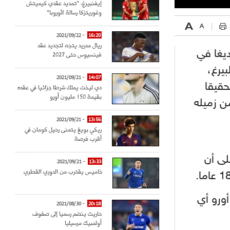
إيفنبيرغ: "تمديد عقدي كيميتش
وغوريتزكا رسالة لأوروبا"
- 2021/09/22
16:20
ريال مدريد يتجه لتجديد عقد
ديغا في
فينسيوس حتى 2027
يرغ،
- 2021/09/21
14:07
تحقيقا
دي ليخت يملك شرطا جزائيا في عقده
بقيمة 150 مليون أورو
ن زميله
- 2021/09/21
13:56
ريكي بويغ يتمنى رحيل كومان في
أقرب فرصة
لى أن
- 2021/09/21
13:33
خاميس يقترب من الدوري القطري
روقة يقدر ثمنها بأكثر من 75 الف أورو أي
- 2021/08/30
20:18
حاريث ينضم رسميا إلى صفوف
أولمبيك مرسيليا