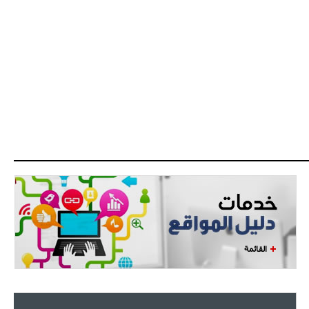
- 2021/07/27
14:42
أوهارا: "محرز، فودن ودي بروين..
ثلاثي من نار"
- 2021/07/25
18:30
لوكاتيلي يؤكد نيته في الانتقال إلى
جوفنتوس عبر تويتر!
- 2021/07/25
18:10
أنشيلوتي يصر على جلب كيليني
وقدوم الإيطالي يقترب
القائمة