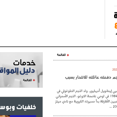
ة
القائمة
نجم دفعته عائلته للانتحار بسبب
القائمة
ي إيمانويل أديبايور، ولد النجم الطوغولي في
26 فيفري عام 1984 في لومي عاصمة التوغو، النجم الأسمراني
بين الأفارقة بدأ مسيرته الكروية مع نادي ميتز
خلفيات وبوست