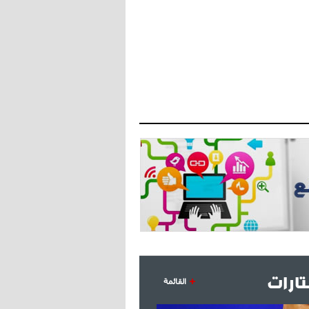
- 2021/07/27
14:42
أوهارا: "محرز، فودن ودي بروين..
ثلاثي من نار"
- 2021/07/25
18:30
لوكاتيلي يؤكد نيته في الانتقال إلى
جوفنتوس عبر تويتر!
- 2021/07/25
18:10
أنشيلوتي يصر على جلب كيليني
وقدوم الإيطالي يقترب
ارات
القائمة