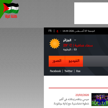
-
ع
|
FR
الجمعة 07 أغسطس 2026 14:44
الجزائر
سماء صافية
° C |
29
53
الرطوبة :
الفيديو
الصور
|
|
Facebook
Twitter
Rss
23/03/2020
ميسي يتقدم زملائه في أكبر
خطوة تضامنية مع إدارة برشلونة