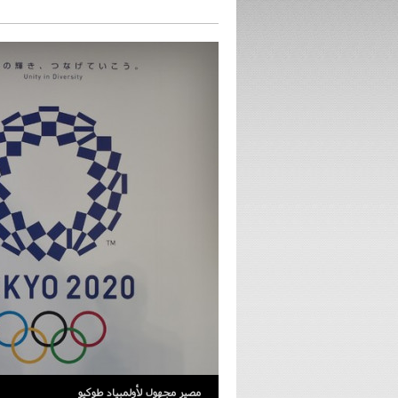
مصير مجهول لأولمبياد طوكيو