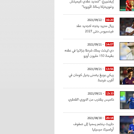
إيفنبيرغ: "تمديد عقدي كيميتش
وغوريتزكا رسالة لأوروبا"
- 2021/09/22
16:20
ريال مدريد يتجه لتجديد عقد
فينسيوس حتى 2027
- 2021/09/21
14:07
دي ليخت يملك شرطا جزائيا في عقده
بقيمة 150 مليون أورو
- 2021/09/21
13:56
ريكي بويغ يتمنى رحيل كومان في
أقرب فرصة
- 2021/09/21
13:33
خاميس يقترب من الدوري القطري
- 2021/08/30
20:18
حاريث ينضم رسميا إلى صفوف
أولمبيك مرسيليا