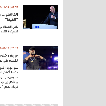
07:57 | 2020-11-24
إنفانتينو..
"الفيفا"
يأتي الاعتقاد و
لنجم كرة القدم 
23:17 | 2019-09-13
يورغن كلوب.
نفسه في عا
نجح يورغن كلوب
منصة أفضل المد
مع بوروسيا دورت
والتأهل إلى نه
فريقه بحجم "الري