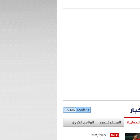
خبار
لـدوليـة
المحـتـرفــون
البرنامج الكروي
- 2021/09/22
16:30