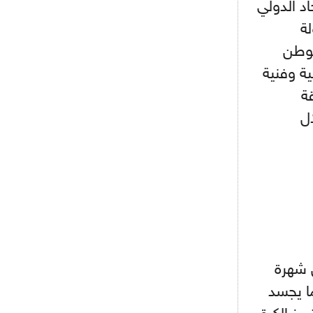
ريال مدريد مستاء من ماريانو دياز
اد الدولي
لة
لوطن
- 2021/08/15
12:47
دزيكو يُصر على راتب شهر جويلية
ية وفنية
ويعرقل انتقاله إلى الإنتير
ة
- 2021/08/15
12:43
ل
لوبيز(رئيس بوردو): "صفقة عدلي مع
ميلان في الطريق الصحيح"
- 2021/08/09
12:54
كاسانو:"لوكاكو في تشيلسي؟ سيذهب
من أجل المال"
- 2021/08/09
12:48
رئيس الإنتير يمنح موافقته لبيع
لوتارو
ل شهرة
- 2021/08/04
15:10
ما يجسد
اجتماع حاسم لإدارة ميلان مع نظيرتها
من الريال للفصل في صفقة إيسكو