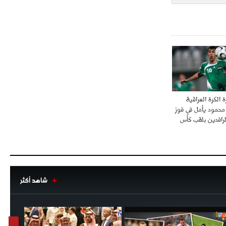
الكرة العراقية
حمود يأمل في فوز
لرافدين بلقب كأس
شاهد أكثر
1
2