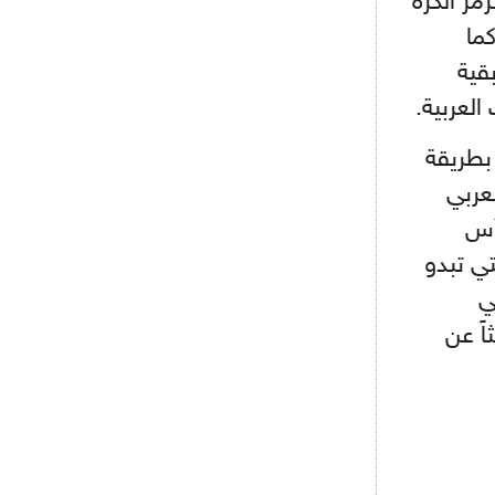
مز الكرة
ما
- 2021/08/04
14:50
البياسجي عرض على مبابي راتبا خياليا
قية
العربية.
- 2021/07/27
14:42
أوهارا: "محرز، فودن ودي بروين..
بطريقة
ثلاثي من نار"
عربي
- 2021/07/25
18:30
أس
لوكاتيلي يؤكد نيته في الانتقال إلى
جوفنتوس عبر تويتر!
تي تبدو
ي
- 2021/07/25
18:10
أنشيلوتي يصر على جلب كيليني
اً عن
وقدوم الإيطالي يقترب