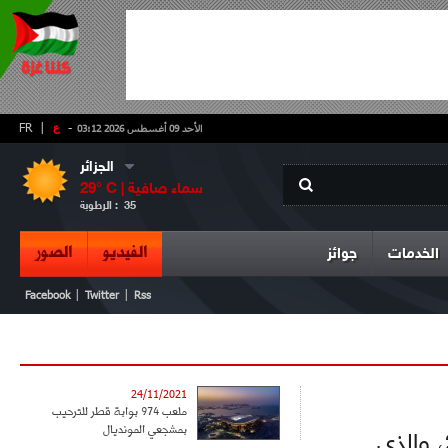
-
ع
|
FR
الأحد 09 أغسطس 2026 03:12
الجزائر
سماء صافية
° C |
29
35
الرطوبة :
الفيديو
الصور
الخدمات
جوائز
|
|
Facebook
Twitter
Rss
24/11/2021
ملعب 974 بوابة قطر للترحيب
بمشجعي المونديال
انطلقت اليوم جولة الكأس الخاصة بمونديال العرب 2021، والذي