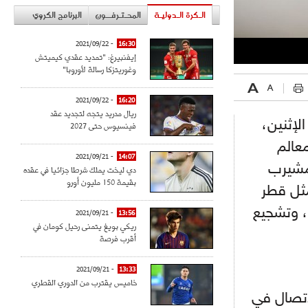
الـكرة الـدوليـة
المحـتـرفــون
البرنامج الكروي
- 2021/09/22
16:30
إيفنبيرغ: "تمديد عقدي كيميتش
وغوريتزكا رسالة لأوروبا"
- 2021/09/22
16:20
ريال مدريد يتجه لتجديد عقد
لإثنين،
فينسيوس حتى 2027
عالم
- 2021/09/21
14:07
ومشيرب
دي ليخت يملك شرطا جزائيا في عقده
بقيمة 150 مليون أورو
مثل قطر
، وتشجيع
- 2021/09/21
13:56
ريكي بويغ يتمنى رحيل كومان في
أقرب فرصة
- 2021/09/21
13:33
خاميس يقترب من الدوري القطري
اتصال في