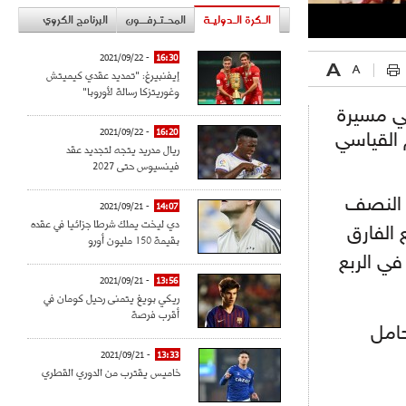
الـكرة الـدوليـة
المحـتـرفــون
البرنامج الكروي
- 2021/09/22
16:30
إيفنبيرغ: "تمديد عقدي كيميتش
وغوريتزكا رسالة لأوروبا"
ي مسيرة
- 2021/09/22
16:20
 القياسي
ريال مدريد يتجه لتجديد عقد
فينسيوس حتى 2027
 النصف
- 2021/09/21
14:07
دي ليخت يملك شرطا جزائيا في عقده
 الفارق
بقيمة 150 مليون أورو
في الربع
- 2021/09/21
13:56
ريكي بويغ يتمنى رحيل كومان في
أقرب فرصة
لمكناسي حامل
- 2021/09/21
13:33
خاميس يقترب من الدوري القطري