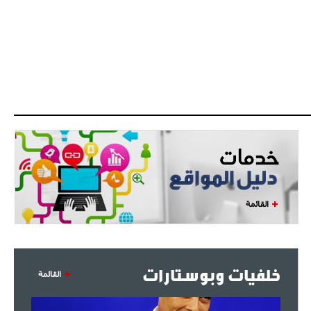
- 2021/08/04
14:50
البياسجي عرض على مبابي راتبا خياليا
- 2021/07/27
14:42
أوهارا: "محرز، فودن ودي بروين..
ثلاثي من نار"
- 2021/07/25
18:30
لوكاتيلي يؤكد نيته في الانتقال إلى
جوفنتوس عبر تويتر!
- 2021/07/25
18:10
أنشيلوتي يصر على جلب كيليني
القائمة
وقدوم الإيطالي يقترب
خلفيات وبوستارات
القائمة