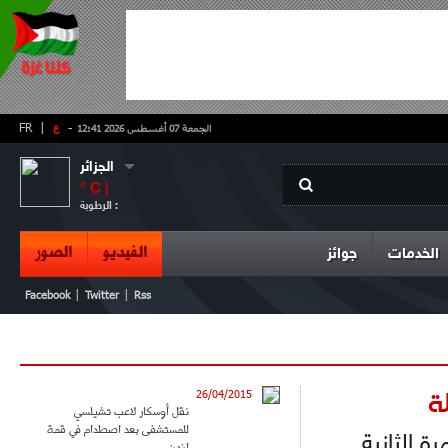
-
ع
|
FR
الجمعة 07 أغسطس 2026 12:41
الجزائر
° C |
الرطوبة :
الفيديو
الصور
الخدمات
جوائز
|
|
Facebook
Twitter
Rss
ة
26/04/2015
نقل أوسكار لاعب تشيلسي
للمستشفى بعد اصطدام في قمة
 الثانية
لندن