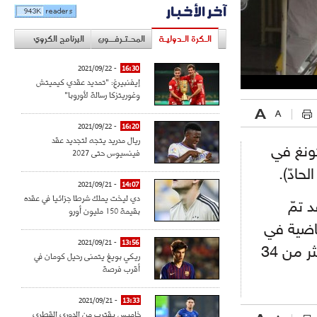
آخر الأخبار
الـكرة الـدوليـة
المحـتـرفــون
البرنامج الكروي
- 2021/09/22
16:30
إيفنبيرغ: "تمديد عقدي كيميتش
وغوريتزكا رسالة لأوروبا"
- 2021/09/22
16:20
ريال مدريد يتجه لتجديد عقد
كونغ في
فينسيوس حتى 2027
- 2021/09/21
14:07
دي ليخت يملك شرطا جزائيا في عقده
 تمّ
بقيمة 150 مليون أورو
لماضية في
- 2021/09/21
13:56
المقاطعة، ليرتفع بذلك إجمالي عدد المصابين في البلاد إلى أكثر من 34
ريكي بويغ يتمنى رحيل كومان في
أقرب فرصة
- 2021/09/21
13:33
خاميس يقترب من الدوري القطري