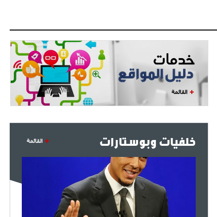
اجتماع حاسم لإدارة ميلان مع نظيرتها
من الريال للفصل في صفقة إيسكو
- 2021/08/04
14:50
البياسجي عرض على مبابي راتبا خياليا
- 2021/07/27
14:42
أوهارا: "محرز، فودن ودي بروين..
ثلاثي من نار"
القائمة
- 2021/07/25
18:30
لوكاتيلي يؤكد نيته في الانتقال إلى
جوفنتوس عبر تويتر!
خلفيات وبوستارات
القائمة
- 2021/07/25
18:10
أنشيلوتي يصر على جلب كيليني
وقدوم الإيطالي يقترب