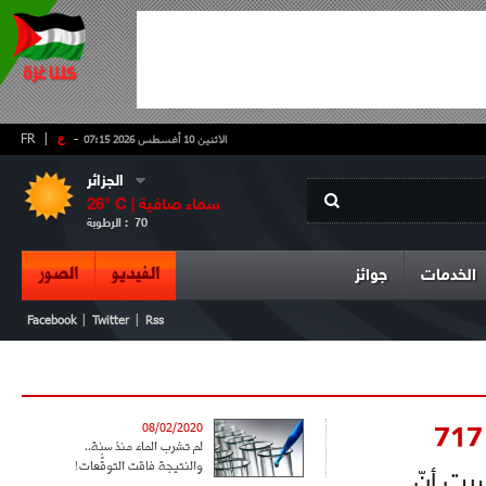
-
ع
|
FR
الاثنين 10 أغسطس 2026 07:15
الجزائر
سماء صافية
° C |
26
70
الرطوبة :
الفيديو
الصور
الخدمات
جوائز
|
|
Facebook
Twitter
Rss
08/02/2020
لم تشرب الماء منذ سنة..
والنتيجة فاقت التوقُّعات!
ت أنّ