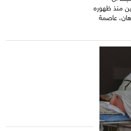
717 شخصاً في الصين منذ ظهوره
هان، عاصمة