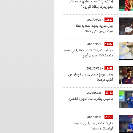
إيفنبيرغ: "تمديد عقدي كيميتش
وغوريتزكا رسالة لأوروبا"
- 2021/09/22
16:20
ريال مدريد يتجه لتجديد عقد
فينسيوس حتى 2027
- 2021/09/21
14:07
دي ليخت يملك شرطا جزائيا في عقده
بقيمة 150 مليون أورو
- 2021/09/21
13:56
ريكي بويغ يتمنى رحيل كومان في
أقرب فرصة
- 2021/09/21
13:33
خاميس يقترب من الدوري القطري
- 2021/08/30
20:18
حاريث ينضم رسميا إلى صفوف
أولمبيك مرسيليا