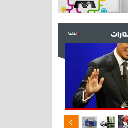
- 2021/07/27
14:42
أوهارا: "محرز، فودن ودي بروين..
ثلاثي من نار"
ارات
18:30
- 2021/07/25
القائمة
لوكاتيلي يؤكد نيته في الانتقال إلى
جوفنتوس عبر تويتر!
- 2021/07/25
18:10
أنشيلوتي يصر على جلب كيليني
وقدوم الإيطالي يقترب