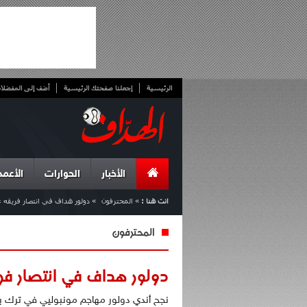
الرئيسية
إجعلنا صفحتك الرئيسية
أضف إلى المفضلا
الأخبار
الحوارات
الأعمد
انت هنا :
»
المحترفون
»
دولور هداف في انتصار فريقه
المحترفون
دولور هداف في انتصار فر
نجح أندي دولور مهاجم مونبوليي في ترك ب