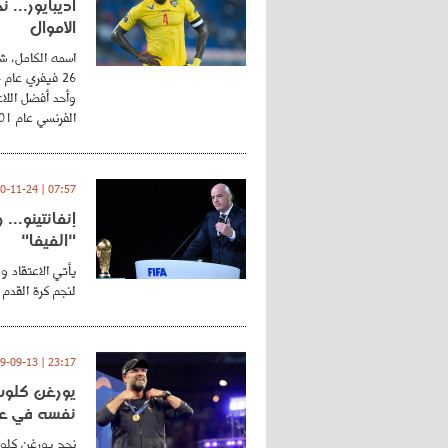
أديبايور... 
الأموال
اسمه الكامل، شي
وأحد أفضل اللاع
الفرنسي عام 2001 ...
07:57 | 2020-11-24
إنفانتينو..
"الفيفا"
يأتي الاعتقاد و
لنجم كرة القدم 
23:17 | 2019-09-13
يورغن كلوب.
نفسه في عا
نجح يورغن كلوب