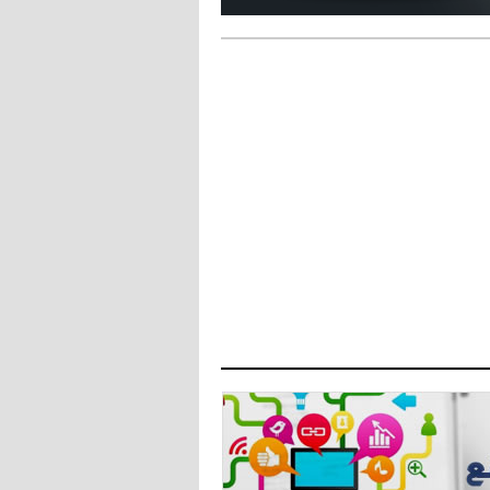
دزيكو يُصر على راتب شهر جويلية
ويعرقل انتقاله إلى الإنتير
- 2021/08/15
12:43
لوبيز(رئيس بوردو): "صفقة عدلي مع
ميلان في الطريق الصحيح"
- 2021/08/09
12:54
كاسانو:"لوكاكو في تشيلسي؟ سيذهب
من أجل المال"
- 2021/08/09
12:48
رئيس الإنتير يمنح موافقته لبيع
لوتارو
- 2021/08/04
15:10
اجتماع حاسم لإدارة ميلان مع نظيرتها
من الريال للفصل في صفقة إيسكو
- 2021/08/04
14:50
البياسجي عرض على مبابي راتبا خياليا