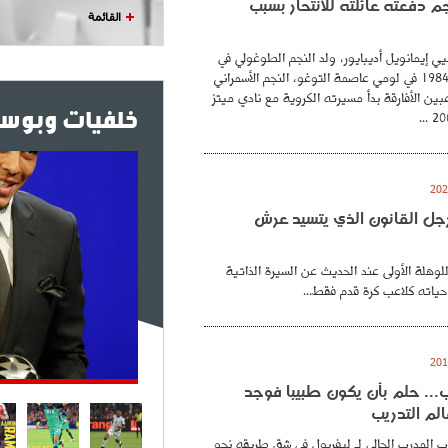
نجم دفعته عائلته للانتحار بسبب
القائمة
ي إيمانويل أديبايور، ولد النجم الطوغولي في
26 فيفري عام 1984 في لومي عاصمة التوغو، النجم الأسمراني
بين الأفارقة بدأ مسيرته الكروية مع نادي ميتز
خلفيات وبوست
. رجل القانون الذي يتسيد عرش
للوهلة الأولى عند الحديث عن السيرة الذاتية
حياته كلاعب كرة قدم فقط...
.. حلم بأن يكون طبيبا فوجد
لم التدريب
 المدرب الحالي لـ ليفربول في شق طريقه نحو