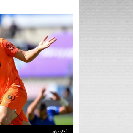
أندي دولور ..