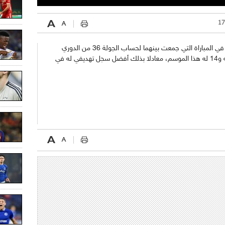
بعد أن قاد فريقه لتحقيق الانتصار بنتيجة 2-3 في المباراة التي جمعت بينهما لحساب الجولة 36 من الدوري
الفرنسي، وسجل الجزائري الهدف الثاني لفريقه و14 له هذا الموسم، معادلا بذلك أفضل سجل تهديفي له في