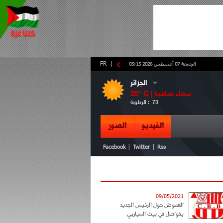
-
ع
|
FR
الجمعة 07 أغسطس 2026 05:15
الجزائر
سماء صافية
° C |
25
73
الرطوبة :
الفيديو
الصور
|
|
Facebook
Twitter
Rss
09/05/2021
الغموض حول الرئيس الجديد
يتواصل في بيت السياربي