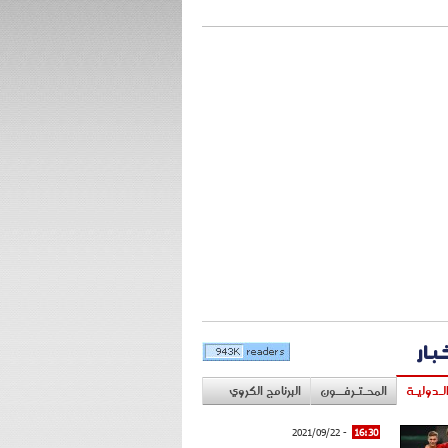
خبار
لـدوليـة
المحـتـرفــون
البرنامج الكروي
- 2021/09/22
16:30