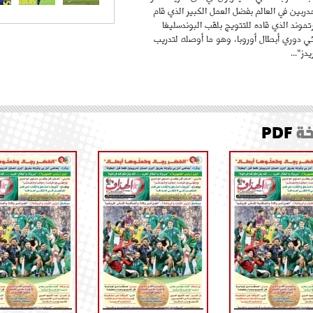
ربين في العالم بفضل العمل الكبير الذي قام
موند الذي قاده للتتويج بلقب البوندسليغا
ائي دوري أبطال أوروبا، وهو ما أوصله لتدريب
دز"...
ة
PDF