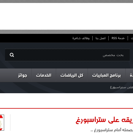
ت
خدمة RSS
اتصل بنا
وظائف شاغرة
ة
برنامج المباريات
كل الرياضات
الخدمات
جوائز
 على ستراسبورغ
يقه على ستراسبورغ
صمته أمام ستراسبورغ ..