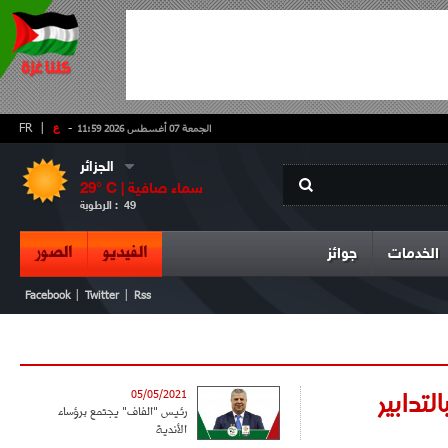
-
ع
|
FR
الجمعة 07 أغسطس 2026 11:59
الجزائر
سماء صافية
° C |
29
49
الرطوبة :
الفيديو
الصور
الخدمات
جوائز
|
|
Facebook
Twitter
Rss
تدابير
05/05/2021
رئيس "الفاف" يجتمع برؤساء
الأندية