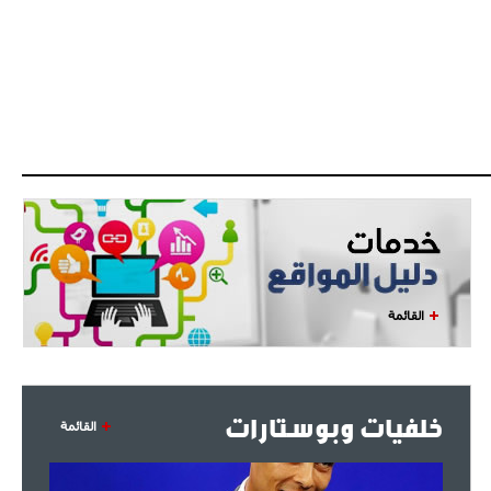
البياسجي عرض على مبابي راتبا خياليا
- 2021/07/27
14:42
أوهارا: "محرز، فودن ودي بروين..
ثلاثي من نار"
- 2021/07/25
18:30
لوكاتيلي يؤكد نيته في الانتقال إلى
جوفنتوس عبر تويتر!
- 2021/07/25
18:10
أنشيلوتي يصر على جلب كيليني
وقدوم الإيطالي يقترب
القائمة
خلفيات وبوستارات
القائمة