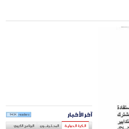
آخر الأخبار
الـكرة الـدوليـة
المحـتـرفــون
البرنامج الكروي