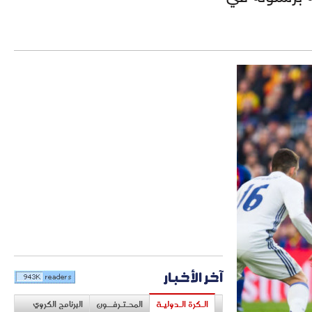
آخر الأخبار
الـكرة الـدوليـة
المحـتـرفــون
البرنامج الكروي