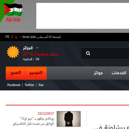
-
ع
|
FR
الجمعة 07 أغسطس 2026 09:06
الجزائر
سماء صافية
° C |
27
58
الرطوبة :
الفيديو
الصور
الخدمات
جوائز
|
|
Facebook
Twitter
Rss
23/12/2017
رونالدو يظهر بـ "نيو لوك"
الواثق من نفسه قبل الكلاسيكو
ه برشلونة في