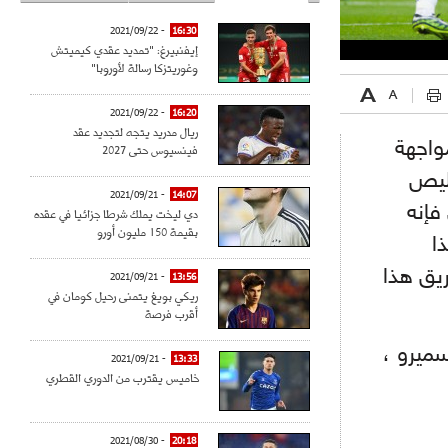
- 2021/09/22
16:30
إيفنبيرغ: "تمديد عقدي كيميتش
وغوريتزكا رسالة لأوروبا"
- 2021/09/22
16:20
ريال مدريد يتجه لتجديد عقد
 في مواجهة
فينسيوس حتى 2027
قليص
- 2021/09/21
14:07
فإنه
دي ليخت يملك شرطا جزائيا في عقده
بقيمة 150 مليون أورو
ا
يق هذا
- 2021/09/21
13:56
ريكي بويغ يتمنى رحيل كومان في
أقرب فرصة
سميرو ،
- 2021/09/21
13:33
خاميس يقترب من الدوري القطري
- 2021/08/30
20:18