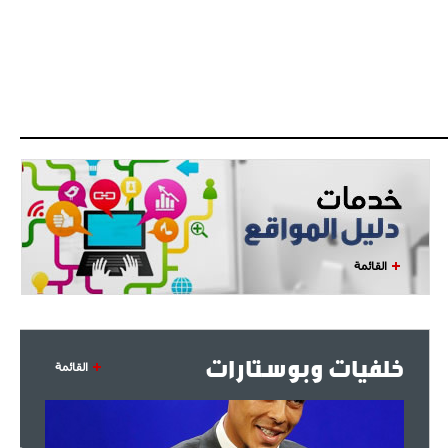
البياسجي عرض على مبابي راتبا خياليا
- 2021/07/27
14:42
أوهارا: "محرز، فودن ودي بروين..
ثلاثي من نار"
- 2021/07/25
18:30
لوكاتيلي يؤكد نيته في الانتقال إلى
جوفنتوس عبر تويتر!
- 2021/07/25
18:10
أنشيلوتي يصر على جلب كيليني
القائمة
وقدوم الإيطالي يقترب
خلفيات وبوستارات
القائمة