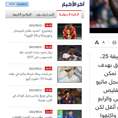
آخر الأخبار
الـكرة الـدوليـة
المحـتـرفــون
البرنامج الكروي
- 2021/09/22
16:30
إيفنبيرغ: "تمديد عقدي كيميتش
وغوريتزكا رسالة لأوروبا"
- 2021/09/22
16:20
ريال مدريد يتجه لتجديد عقد
وافتتح بيرتران تراوريبا التسجيل لصالح أصحاب الأرض في الدقيقة 25،
فينسيوس حتى 2027
لفارق بهدف
- 2021/09/21
14:07
 تمكن
دي ليخت يملك شرطا جزائيا في عقده
بقيمة 150 مليون أورو
ثالث في الدقيقة 49، فيما سجل ماتيو
كن فرحتهم بتقليص
- 2021/09/21
13:56
ريكي بويغ يتمنى رحيل كومان في
ثاني والرابع
أقرب فرصة
 أثقل لكن
- 2021/09/21
13:33
واكتفوا
خاميس يقترب من الدوري القطري