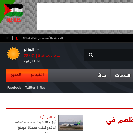
-
ع
|
FR
الجمعة 07 أغسطس 2026 10:24
الجزائر
سماء صافية
° C |
28
53
الرطوبة :
الفيديو
الصور
الخدمات
جوائز
|
|
Facebook
Twitter
Rss
وظهم في
03/05/2017
أول طائرة ركاب صينية تستعد
للإقلاع لتكسر هيمنة "بوينغ"
و"إيرباص"