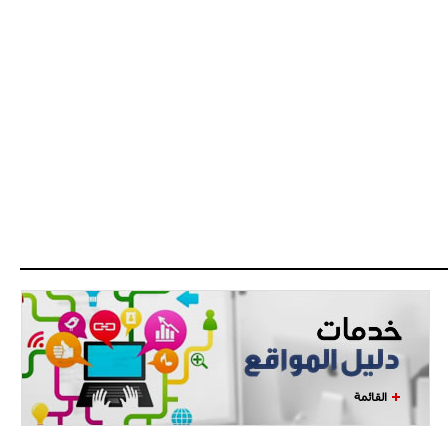
اجتماع حاسم لإدارة ميلان مع نظيرتها
من الريال للفصل في صفقة إيسكو
- 2021/08/04
14:50
البياسجي عرض على مبابي راتبا خياليا
- 2021/07/27
14:42
أوهارا: "محرز، فودن ودي بروين..
ثلاثي من نار"
- 2021/07/25
18:30
لوكاتيلي يؤكد نيته في الانتقال إلى
جوفنتوس عبر تويتر!
- 2021/07/25
18:10
أنشيلوتي يصر على جلب كيليني
وقدوم الإيطالي يقترب
القائمة