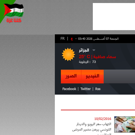
-
ع
|
FR
الجمعة 07 أغسطس 2026 03:40
الجزائر
سماء صافية
° C |
25
73
الرطوبة :
الفيديو
الصور
|
|
Facebook
Twitter
Rss
10/02/2016
التهاب سعر اليورو والدينار
التونسي يرهن مصير المرضى
الجزائريين