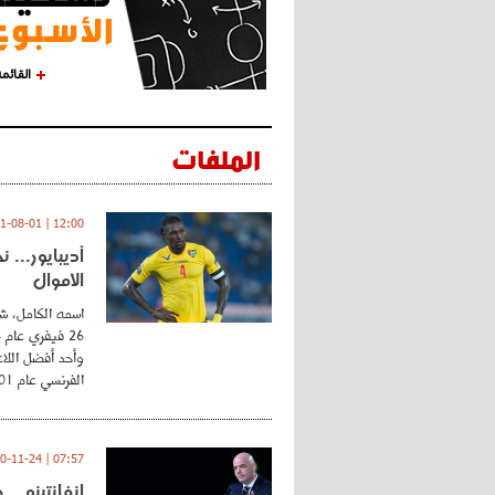
القائم
الملفات
12:00 | 2021-08-01
أديبايور... 
الأموال
اسمه الكامل، شي
وأحد أفضل اللاع
الفرنسي عام 2001 ...
07:57 | 2020-11-24
إنفانتينو..