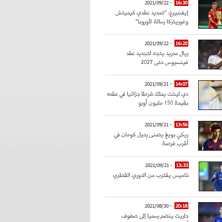
- 2021/09/22
16:30
إيفنبيرغ: "تمديد عقدي كيميتش
وغوريتزكا رسالة لأوروبا"
- 2021/09/22
16:20
ريال مدريد يتجه لتجديد عقد
فينسيوس حتى 2027
- 2021/09/21
14:07
دي ليخت يملك شرطا جزائيا في عقده
بقيمة 150 مليون أورو
- 2021/09/21
13:56
ريكي بويغ يتمنى رحيل كومان في
أقرب فرصة
- 2021/09/21
13:33
خاميس يقترب من الدوري القطري
- 2021/08/30
20:18
حاريث ينضم رسميا إلى صفوف