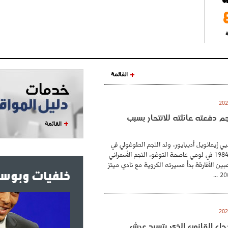
ة
القائمة
نجم دفعته عائلته للانتحار بسبب
القائمة
ي إيمانويل أديبايور، ولد النجم الطوغولي في
26 فيفري عام 1984 في لومي عاصمة التوغو، النجم الأسمراني
بين الأفارقة بدأ مسيرته الكروية مع نادي ميتز
خلفيات وبوست
. رجل القانون الذي يتسيد عرش