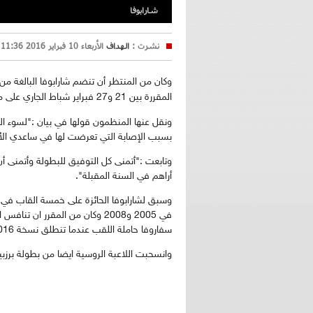
شارابوفا
نشرت :
الهداف
الأربعاء 10 فبراير 2016 11:36
المقررة بين 21 و27 فبراير شباط الجاري على ملاعب مجمع خليفة الدولي للتنس والاسكواش.
ونقل عنها المنظمون قولها في بيان :"لسوء ا
بسبب الإصابة التي تعرضت لها في ساعدي الأ
وتابعت :"أتمنى كل التوفيق للبطولة وأتمنى 
أراهم في السنة المقبلة".
وسبق لشارابوفا الحائزة على خمسة القاب في ا
في 2005 و2008 وكان من المقرر ان
سفاروفا حاملة اللقب عندما تنطلق نسخة 2016.
وانسحبت اللاعبة الروسية ايضا من بطولة برزب