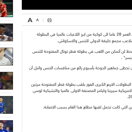
وكان من المنتظر أن تنضم شارابوفا البالغة من العمر 28 عاما الى كوكبة من ابرز اللاعبات عالميا في البطولة
لحظ لن أتمكن من اللعب في بطولة قطر توتال المفتوحة للتنس
يسر" .
أن تحظى جماهير الدوحة بأسبوع رائع من منافسات التنس وآمل أن
لبطولات الاربع الكبرى الفوز بلقب بطولة قطر المفتوحة مرتين
 تنافس الامريكية سيرينا وليامز المصنفة الاولى عالميا والتشيكية لوسي
ين التي كانت تحمل لقبها مطلع هذا العام بسبب الاصابة.