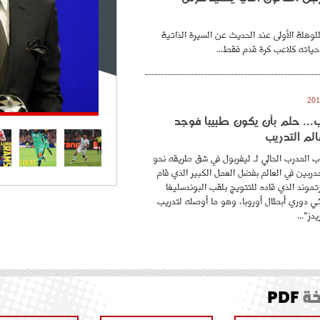
للوهلة الأولى عند الحديث عن السيرة الذاتية
حياته كلاعب كرة قدم فقط...
.. حلم بأن يكون طبيبا فوجد
لم التدريب
 المدرب الحالي لـ ليفربول في شق طريقه نحو
ربين في العالم بفضل العمل الكبير الذي قام
موند الذي قاده للتتويج بلقب البوندسليغا
ائي دوري أبطال أوروبا، وهو ما أوصله لتدريب
دز"...
ة
PDF