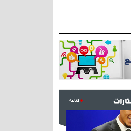
- 2021/07/27
14:42
أوهارا: "محرز، فودن ودي بروين..
ثلاثي من نار"
- 2021/07/25
18:30
لوكاتيلي يؤكد نيته في الانتقال إلى
جوفنتوس عبر تويتر!
- 2021/07/25
18:10
أنشيلوتي يصر على جلب كيليني
وقدوم الإيطالي يقترب
ارات
القائمة