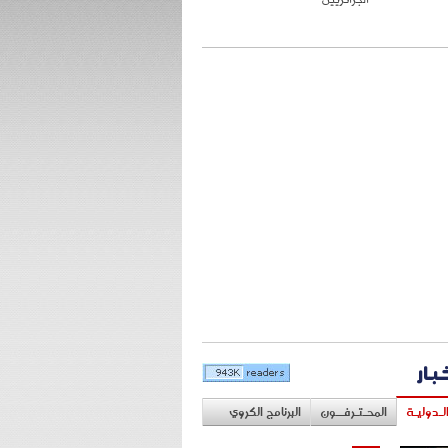
خبار
لـدوليـة
المحـتـرفــون
البرنامج الكروي