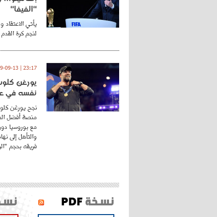
"الفيفا"
يأتي الاعتقاد و
لنجم كرة القدم 
23:17 | 2019-09-13
يورغن كلوب.
نفسه في عا
نجح يورغن كلوب
منصة أفضل المد
مع بوروسيا دورت
والتأهل إلى نه
فريقه بحجم "الري
نسخة
PDF
نسخ