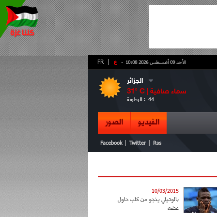
-
ع
|
FR
الأحد 09 أغسطس 2026 10:08
الجزائر
سماء صافية
° C |
31
44
الرطوبة :
الفيديو
الصور
|
|
Facebook
Twitter
Rss
10/03/2015
بالوتيلي ينجو من كلب حاول
عضه