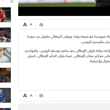
راة فيورنتينا مع ضيفه روما، ويتولى البرتغالي مانويل دي سوسا
 سان بطرسبرغ الروسي.
رة مباراة نابولي الإيطالي مع دينامو موسكو الروسي، والبولندي
ني مع إنتر ميلان الإيطالي، فيما يتولى الحكم الإيطالي دانييلي
اريال وإشبيلية.