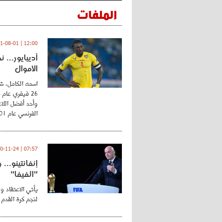
الملفات
12:00 | 2021-08-01
أديبايور... 
الأموال
اسمه الكامل، شي
وأحد أفضل اللاع
الفرنسي عام 2001 ...
07:57 | 2020-11-24
إنفانتينو..
"الفيفا"
يأتي الاعتقاد و
لنجم كرة القدم 