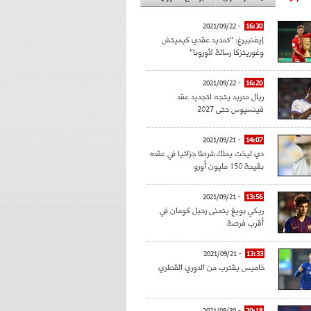
- 2021/09/22
16:30
إيفنبيرغ: "تمديد عقدي كيميتش
وغوريتزكا رسالة لأوروبا"
- 2021/09/22
16:20
ريال مدريد يتجه لتجديد عقد
فينسيوس حتى 2027
- 2021/09/21
14:07
دي ليخت يملك شرطا جزائيا في عقده
بقيمة 150 مليون أورو
- 2021/09/21
13:56
ريكي بويغ يتمنى رحيل كومان في
أقرب فرصة
- 2021/09/21
13:33
خاميس يقترب من الدوري القطري
- 2021/08/30
20:18