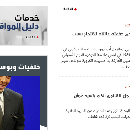
القائمة
نجم دفعته عائلته للانتحار بسبب
القائمة
ي إيمانويل أديبايور، ولد النجم الطوغولي في
26 فيفري عام 1984 في لومي عاصمة التوغو، النجم الأسمراني
بين الأفارقة بدأ مسيرته الكروية مع نادي ميتز
خلفيات وبوست
. رجل القانون الذي يتسيد عرش
للوهلة الأولى عند الحديث عن السيرة الذاتية
حياته كلاعب كرة قدم فقط...