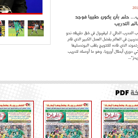
.. حلم بأن يكون طبيبا فوجد
لم التدريب
 المدرب الحالي لـ ليفربول في شق طريقه نحو
ربين في العالم بفضل العمل الكبير الذي قام
موند الذي قاده للتتويج بلقب البوندسليغا
ائي دوري أبطال أوروبا، وهو ما أوصله لتدريب
دز"...
ة
PDF