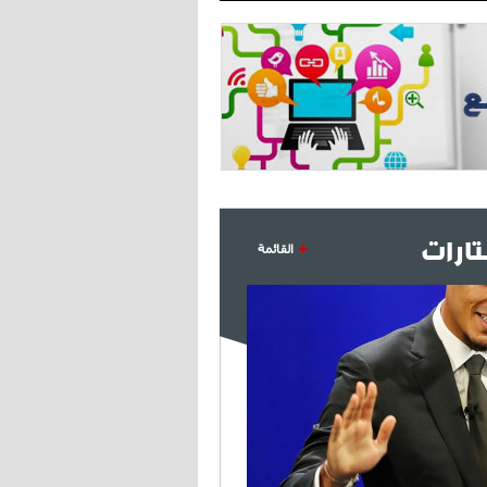
- 2021/08/04
14:50
البياسجي عرض على مبابي راتبا خياليا
- 2021/07/27
14:42
أوهارا: "محرز، فودن ودي بروين..
ثلاثي من نار"
- 2021/07/25
18:30
لوكاتيلي يؤكد نيته في الانتقال إلى
جوفنتوس عبر تويتر!
ارات
القائمة
- 2021/07/25
18:10
أنشيلوتي يصر على جلب كيليني
وقدوم الإيطالي يقترب