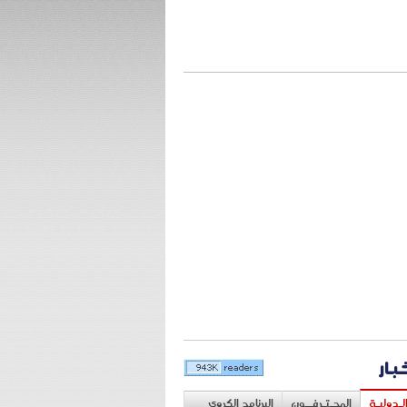
خبار
لـدوليـة
المحـتـرفــون
البرنامج الكروي