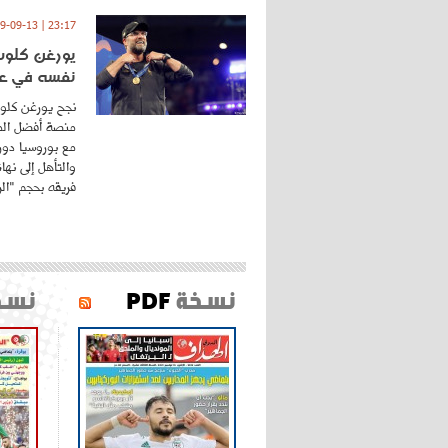
23:17 | 2019-09-13
يورغن كلوب.
نفسه في عا
نجح يورغن كلوب
منصة أفضل المد
مع بوروسيا دورت
والتأهل إلى نه
فريقه بحجم "الري
نسخة
PDF
نسخ