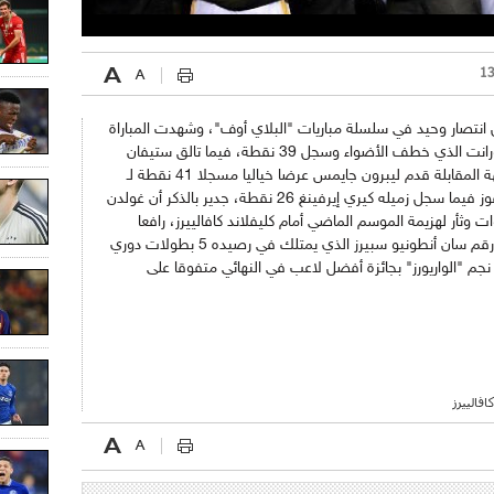
تيجة 4 انتصارات مقابل انتصار وحيد في سلسلة مباريات "البلاي أوف"، وشهدت المباراة
عروضا رائعة لنجوم "الواريورز" بقيادة كيفين دورانت الذي خطف الأضواء وسجل 39 نقطة، فيما تالق ستيفان
كوري كعادته وسجل 34 نقطة للبطل، في الجهة المقابلة قدم ليبرون جايمس عرضا خياليا مسجلا 41 نقطة لـ
"الكافالييرز" لكن ذلك لم يكن كافيا لتحقيق الفوز فيما سجل زميله كيري إيرفينغ 26 نقطة، جدير بالذكر أن غولدن
ج باللقب للمرة الثانية في آخر 3 سنوات وثأر لهزيمة الموسم الماضي أمام كليفلاند كافالييرز، رافعا
بذلك رصيده إلى 5 بطولات في تاريخه معادلا رقم سان أنطونيو سبيرز الذي يمتلك في رصيده 5 بطولات دوري
جم "الواريورز" بجائزة أفضل لاعب في النهائي متفوقا على
فالييرز