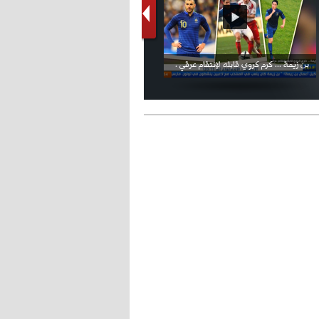
- 2021/08/15
12:47
دزيكو يُصر على راتب شهر جويلية
ويعرقل انتقاله إلى الإنتير
فيديو الإعلان الرسمي عن شعار بطولة كأس
ملال يمثل أمام لجنة الانضباط ويؤكد
العالم FIFA قطر 2022
ثقته في إلغاء العقوبات
- 2021/08/15
12:43
لوبيز(رئيس بوردو): "صفقة عدلي مع
ميلان في الطريق الصحيح"
- 2021/08/09
12:54
كاسانو:"لوكاكو في تشيلسي؟ سيذهب
من أجل المال"
- 2021/08/09
12:48
رئيس الإنتير يمنح موافقته لبيع
لوتارو
- 2021/08/04
15:10
اجتماع حاسم لإدارة ميلان مع نظيرتها
من الريال للفصل في صفقة إيسكو
- 2021/08/04
14:50
البياسجي عرض على مبابي راتبا خياليا