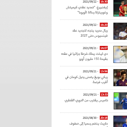
- 2021/09/22
16:30
إيفنبيرغ: "تمديد عقدي كيميتش
وغوريتزكا رسالة لأوروبا"
- 2021/09/22
16:20
ريال مدريد يتجه لتجديد عقد
فينسيوس حتى 2027
- 2021/09/21
14:07
دي ليخت يملك شرطا جزائيا في عقده
بقيمة 150 مليون أورو
- 2021/09/21
13:56
ريكي بويغ يتمنى رحيل كومان في
أقرب فرصة
- 2021/09/21
13:33
خاميس يقترب من الدوري القطري
- 2021/08/30
20:18
حاريث ينضم رسميا إلى صفوف