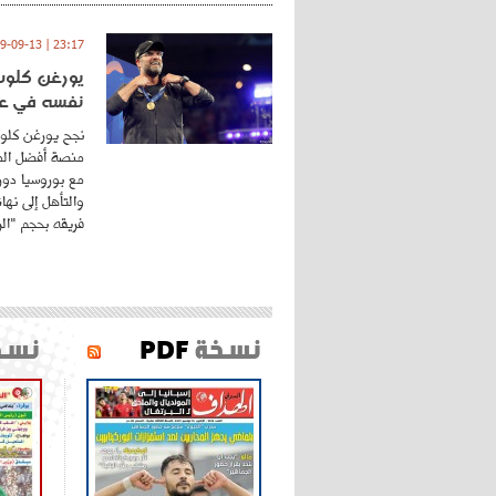
23:17 | 2019-09-13
يورغن كلوب.
نفسه في عا
نجح يورغن كلوب
منصة أفضل المد
مع بوروسيا دورت
والتأهل إلى نه
فريقه بحجم "الري
نسخة
PDF
نسخ