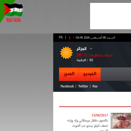
-
ع
|
FR
السبت 08 أغسطس 2026 03:45
الجزائر
سماء صافية
° C |
26
62
الرطوبة :
الفيديو
الصور
|
|
Facebook
Twitter
Rss
13/06/2017
بالصور..طفل بريطاني ولد وزنه
نصف كيلو ينجو من الموت
المحتم