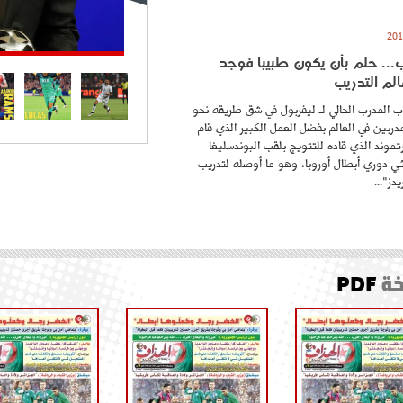
.. حلم بأن يكون طبيبا فوجد
لم التدريب
 المدرب الحالي لـ ليفربول في شق طريقه نحو
ربين في العالم بفضل العمل الكبير الذي قام
موند الذي قاده للتتويج بلقب البوندسليغا
ائي دوري أبطال أوروبا، وهو ما أوصله لتدريب
دز"...
ة
PDF