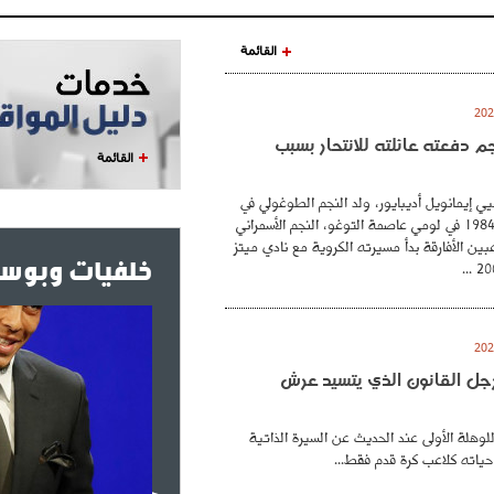
القائمة
نجم دفعته عائلته للانتحار بسبب
القائمة
ي إيمانويل أديبايور، ولد النجم الطوغولي في
26 فيفري عام 1984 في لومي عاصمة التوغو، النجم الأسمراني
بين الأفارقة بدأ مسيرته الكروية مع نادي ميتز
خلفيات وبوست
. رجل القانون الذي يتسيد عرش
للوهلة الأولى عند الحديث عن السيرة الذاتية
حياته كلاعب كرة قدم فقط...