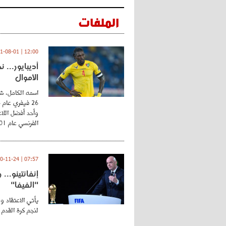
الملفات
12:00 | 2021-08-01
أديبايور... 
الأموال
اسمه الكامل، شي
وأحد أفضل اللاع
الفرنسي عام 2001 ...
07:57 | 2020-11-24
إنفانتينو..
"الفيفا"
يأتي الاعتقاد و
لنجم كرة القدم 