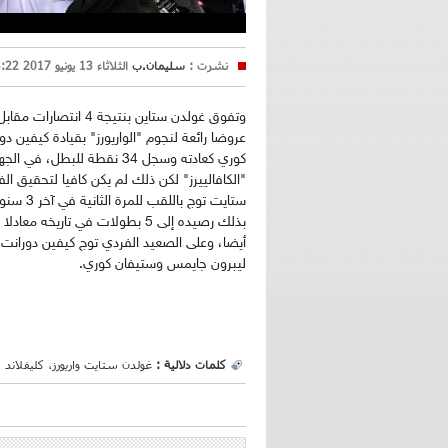
نشرت :
سليمان.ب
الثلاثاء 13 يونيو 2017 13:22
وتفوق غولدن ستاين بن
ستايت تو
أيضا، وعلى الصعيد الفردي توج كيفين دورانت ن
ليبرون جايمس وستيفان كوري.
كلمات دلالية :
غولدن ستايت واريورز، كليفلاند كا