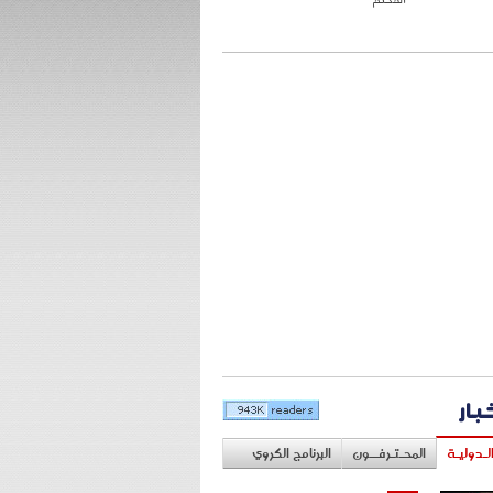
خبار
لـدوليـة
المحـتـرفــون
البرنامج الكروي