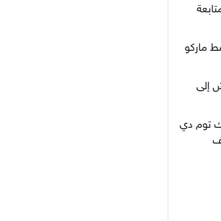
الثاني في الدقيقة 58 من متابعة
- 2021/08/15
12:56
ريال مدريد مستاء من ماريانو دياز
ط ماركو
- 2021/08/15
12:47
دزيكو يُصر على راتب شهر جويلية
ويعرقل انتقاله إلى الإنتير
ش إلى
- 2021/08/15
12:43
لوبيز(رئيس بوردو): "صفقة عدلي مع
ميلان في الطريق الصحيح"
كتاش في الدقيقة 46، ثم أدرك توم دي
- 2021/08/09
12:54
ايلوف
كاسانو:"لوكاكو في تشيلسي؟ سيذهب
من أجل المال"
- 2021/08/09
12:48
رئيس الإنتير يمنح موافقته لبيع
لوتارو
- 2021/08/04
15:10