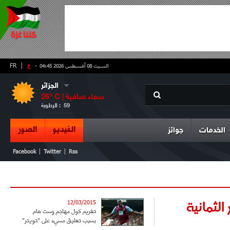
-
ع
|
FR
السبت 08 أغسطس 2026 04:45
الجزائر
سماء صافية
° C |
26
59
الرطوبة :
الفيديو
الصور
الخدمات
جوائز
|
|
Facebook
Twitter
Rss
الثمانية
12/03/2015
تغريم كول مهاجم وست هام
بسبب تعليق مسيء على "تويتر"