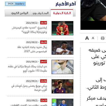
آخر الأخبار
الـكرة الـدوليـة
المحـتـرفــون
البرنامج الكروي
- 2021/09/22
16:30
إيفنبيرغ: "تمديد عقدي كيميتش
وغوريتزكا رسالة لأوروبا"
- 2021/09/22
16:20
ريال مدريد يتجه لتجديد عقد
على ضيفه
فينسيوس حتى 2027
كي على
لى تورينو
14:07
- 2021/09/21
دي ليخت يملك شرطا جزائيا في عقده
بقيمة 150 مليون أورو
 إلى
- 2021/09/21
13:56
ريكي بويغ يتمنى رحيل كومان في
 الثاني.
أقرب فرصة
هدف مبكر
- 2021/09/21
13:33
خاميس يقترب من الدوري القطري