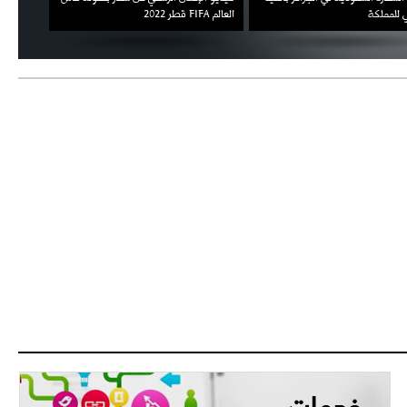
 للمملكة
العالم FIFA قطر 2022
ثقته في 