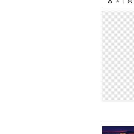
دزيكو يُصر على راتب شهر جويلية
ويعرقل انتقاله إلى الإنتير
- 2021/08/15
12:43
لوبيز(رئيس بوردو): "صفقة عدلي مع
ميلان في الطريق الصحيح"
- 2021/08/09
12:54
كاسانو:"لوكاكو في تشيلسي؟ سيذهب
من أجل المال"
- 2021/08/09
12:48
رئيس الإنتير يمنح موافقته لبيع
لوتارو
- 2021/08/04
15:10
اجتماع حاسم لإدارة ميلان مع نظيرتها
من الريال للفصل في صفقة إيسكو
- 2021/08/04
14:50
البياسجي عرض على مبابي راتبا خياليا