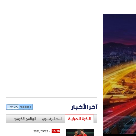
آخر الأخبار
الـكرة الـدوليـة
المحـتـرفــون
البرنامج الكروي
- 2021/09/22
16:30