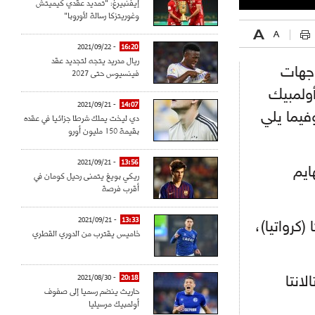
إيفنبيرغ: "تمديد عقدي كيميتش
وغوريتزكا رسالة لأوروبا"
- 2021/09/22
16:20
ريال مدريد يتجه لتجديد عقد
جهات
فينسيوس حتى 2027
أولمبيك
- 2021/09/21
14:07
فيما يلي
دي ليخت يملك شرطا جزائيا في عقده
بقيمة 150 مليون أورو
- 2021/09/21
13:56
ايم
ريكي بويغ يتمنى رحيل كومان في
أقرب فرصة
- 2021/09/21
13:33
(كرواتيا)،
خاميس يقترب من الدوري القطري
- 2021/08/30
20:18
لانتا
حاريث ينضم رسميا إلى صفوف
أولمبيك مرسيليا