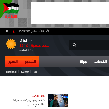
-
ع
|
FR
الأحد 09 أغسطس 2026 10:53
الجزائر
سماء صافية
° C |
32
45
الرطوبة :
الفيديو
الصور
الخدمات
جوائز
|
|
Facebook
Twitter
Rss
25/08/2017
مانشستر سيتي يكشف حقيقة
تعاقده مع ميسي