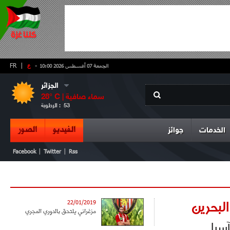
-
ع
|
FR
الجمعة 07 أغسطس 2026 10:00
الجزائر
سماء صافية
° C |
28
53
الرطوبة :
الفيديو
الصور
الخدمات
جوائز
|
|
Facebook
Twitter
Rss
لبحرين
22/01/2019
مزغراني يلتحق بالدوري المجري
يا...