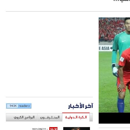
آخر الأخبار
الـكرة الـدوليـة
المحـتـرفــون
البرنامج الكروي
- 2021/09/22
16:30