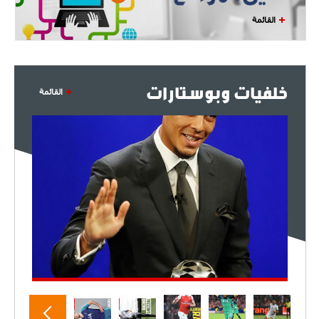
القائمة
- 2021/07/27
14:42
أوهارا: "محرز، فودن ودي بروين..
ثلاثي من نار"
خلفيات وبوستارات
القائمة
- 2021/07/25
18:30
لوكاتيلي يؤكد نيته في الانتقال إلى
جوفنتوس عبر تويتر!
- 2021/07/25
18:10
أنشيلوتي يصر على جلب كيليني
وقدوم الإيطالي يقترب