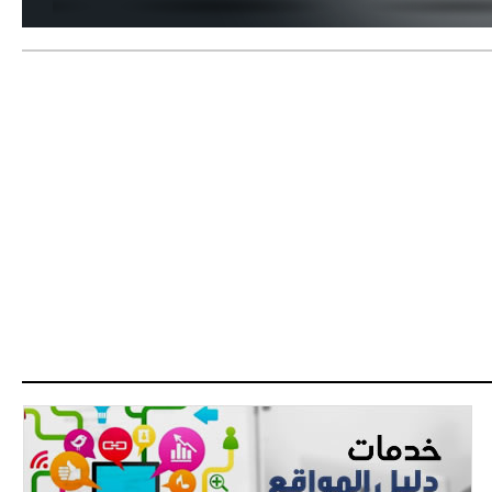
- 2021/08/15
12:47
دزيكو يُصر على راتب شهر جويلية
ويعرقل انتقاله إلى الإنتير
- 2021/08/15
12:43
لوبيز(رئيس بوردو): "صفقة عدلي مع
ميلان في الطريق الصحيح"
- 2021/08/09
12:54
كاسانو:"لوكاكو في تشيلسي؟ سيذهب
من أجل المال"
- 2021/08/09
12:48
رئيس الإنتير يمنح موافقته لبيع
لوتارو
- 2021/08/04
15:10
اجتماع حاسم لإدارة ميلان مع نظيرتها
من الريال للفصل في صفقة إيسكو
- 2021/08/04
14:50
البياسجي عرض على مبابي راتبا خياليا