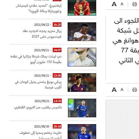
إيفنبيرغ: "تمديد عقدي كيميتش
وغوريتزكا رسالة لأوروبا"
لجوء الى
- 2021/09/22
16:20
كل شبكة
ريال مدريد يتجه لتجديد عقد
فينسيوس حتى 2027
ن طريق اللاعب هوانغ هي
تشان …. وانتفض المنتخب البحريني وخطف التعادل في الدقيقة 77
- 2021/09/21
14:07
دي ليخت يملك شرطا جزائيا في عقده
الثاني
بقيمة 150 مليون أورو
- 2021/09/21
13:56
ريكي بويغ يتمنى رحيل كومان في
أقرب فرصة
- 2021/09/21
13:33
خاميس يقترب من الدوري القطري
- 2021/08/30
20:18
حاريث ينضم رسميا إلى صفوف
أولمبيك مرسيليا