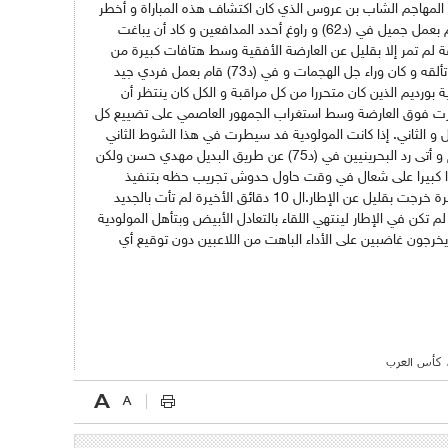
م المهاجم الشاب بن عروس الذي كان اكتشاف هذه المباراة و أخطر
عنصر من جانب "العميد" في الهجوم،حيث قام بعمل جميل في (د62) و راوغ أحدد المدافعين و كاد أن يباغت
 لم تمر إلا بقليل عن العارضة الأفقية وسط هتافات كبيرة من
"الشناوة" باسم هذا اللاعب. واصل بن عروس تألقه و كان وراء جل الهجمات و في (د73) قام بعمل فردي جيد
 بورديم الذين كان متحررا من كل مراقبة و الكل كان ينتظر أن
رت فوق العارضة وسط استغراب الجمهور العاصمي على تضييع كل
و الثاني. إذا كانت المولودية فد سيطرت في هذا الشوط الثاني
لكنها كانت بعشوائية و دون فعالية في الهجوم و أتى رد البحرينيين في (د75) عن طريق البديل مهدي حسن ولكن
 كبيرا على شعال في وقت حاول حدوش تجريب حظه بتنفيذ
مخالفة في (د80 ) من حوالي 30 متر إلا أن الكرة خرجت بقليل عن الإطار.ال 10 دقائق الأخيرة لم تأت بالجديد
م تكن في الإطار لينتهي اللقاء بالتعادل الأبيض وبتأهل المولودية
يخرجون غاضبين على الأداء الباهت من اللاعبين دون توقيع أي
ي، كأس العرب