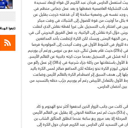
حيث استعمل الحارس فردان عبد الكريم كل قواه لإبعاد تسديدة
اصلت التشكيلة العاصمية ضغطها و بعد عمل جماعي منظم في
لذي وجد نفسه في وضعية سانحة إلا أن قذفته خرجت بقليل عن
ية بكل ما أوتيت من قوة للصول إلى الشباك في وقت مبكر
اصميين في افتتاح باب التسجيل على غررا لقطة نقاش الذي انفلت
تابعوا الهد
1) لكن الحارس البحريني حوّل كرة نقاش إلى الركنية. رد فعل الفريق البحريني أتى في
 من الجهة اليمنى ويسدّد لكن الكرة ارتطمت بأحد المدافعين
يدة للزوار في الشوط الأول في وقت أتيحت إلى المولودية فرصا
أخرى لم تحولها إلى أهداف مثل لقطة بورديم في (د29)،حيث قام بعمل ثنائي جيد مع بن عروس ورغم أن بورديم
أنه فشل في التسجيل بعدما مرت كرته جانبية عن القائم الأيسر.
هذا ولقد أثمر ضغط مولودية الجزائر في الشوط الأول باستفادتها من ركلة جزاء شرعية في (د38) إثر عمل رائع من
لحوتي ليوزع الكرة نحو زملائه لكن المدافع صالح لمس الكرة باليد
يلها إلى هدف السبق إثر اصطدام الكرة بالقائم الأيمن وضاعت
 الأول بالتعادل الأبيض رغم أم بورديم جرّب حظه بالتسديد من
ي كانت من جانب الزوار الذين اندفعوا أكثر نحو الهجوم و كاد
الحوتي أن يفتتح باب التسجيل من كرة ثابتة في (د53)،حيث لم تمر مخالفة الحوتي إلا بقليل عن القائم الأيمن
رحلة إلا بعد مرور ربع ساعة عندما انطلق المتألق الشاب بن
ن في التسديد لكن الحارس عبد الكريم فردان حول الكرة إلى