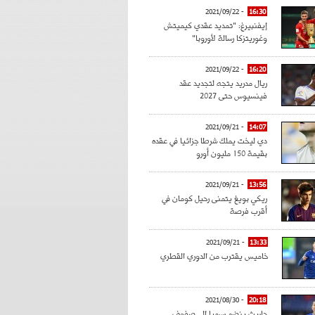
- 2021/09/22
16:30
إيفنبيرغ: "تمديد عقدي كيميتش
وغوريتزكا رسالة لأوروبا"
- 2021/09/22
16:20
ريال مدريد يتجه لتجديد عقد
فينسيوس حتى 2027
- 2021/09/21
14:07
دي ليخت يملك شرطا جزائيا في عقده
بقيمة 150 مليون أورو
- 2021/09/21
13:56
ريكي بويغ يتمنى رحيل كومان في
أقرب فرصة
- 2021/09/21
13:33
خاميس يقترب من الدوري القطري
- 2021/08/30
20:18
حاريث ينضم رسميا إلى صفوف