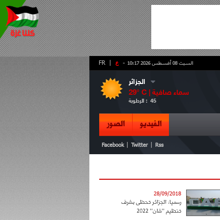
-
ع
|
FR
السبت 08 أغسطس 2026 10:17
الجزائر
سماء صافية
° C |
29
45
الرطوبة :
الفيديو
الصور
|
|
Facebook
Twitter
Rss
28/09/2018
رسميا: الجزائر تحظى بشرف
تنظيم ''شان'' 2022