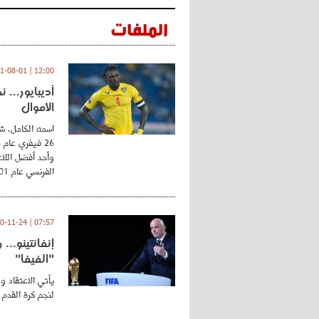
الملفات
12:00 | 2021-08-01
أديبايور... 
الأموال
اسمه الكامل، شي
وأحد أفضل اللاع
الفرنسي عام 2001 ...
07:57 | 2020-11-24
إنفانتينو..
"الفيفا"
يأتي الاعتقاد و
لنجم كرة القدم 