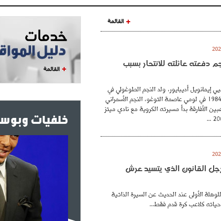
القائمة
نجم دفعته عائلته للانتحار بسبب
القائمة
ي إيمانويل أديبايور، ولد النجم الطوغولي في
26 فيفري عام 1984 في لومي عاصمة التوغو، النجم الأسمراني
بين الأفارقة بدأ مسيرته الكروية مع نادي ميتز
خلفيات وبوست
. رجل القانون الذي يتسيد عرش
للوهلة الأولى عند الحديث عن السيرة الذاتية
حياته كلاعب كرة قدم فقط...