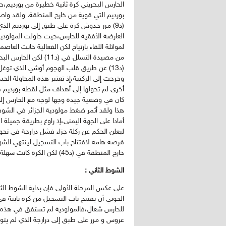
الحارس البحريني كرة ثانية خطيرة من بورديم،
بورديم التي قوية من خارج المنطقة. ولقد و
(د9) مرر حدوش كرة على طبق إلى بورديم ا
العارضة الأفقية للحارس،حيث حاولت المولود
لمواثلة اللقاء بارتياح لكن الفعالية خانت الع
من مصيدة التسلل في (د1
(د13) عن طريق قلب الهجوم أوشي الذي توغل
وخرجت إلى الركنية،إذ تعتبر هذه المحاولة الح
كان في وضعية جيدة وجها لوجه مع الحارس إلا 
أمادا على الجهة اليمنى،إذ راوغ بطريقة جميلة ا
ليعلن الحكم عن ركلة جزاء فشل درارجة في تحو
فرصة هامة لافتتاح باب التسجيل لينتهي الشوط
خارج المنطقة في (د45) لكن الكرة كانت سهلة بين أحضان الحارس.
الشوط الثاني
:
على عكس المرحلة الأولى فإن بداية الشوط الثان
للحارس شعال،فالمولودية لم تستفق في هذه الم
عروس و مرر على طبق إلى درارجة الذي لم يتوا