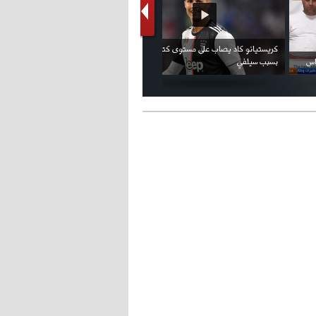
فيديو الإعلان الرسمي عن شعار بطولة كأس
ملال يمثل أمام لجنة الانضباط ويؤكد
العالم FIFA قطر 2022
ثقته في إلغاء العقوبات