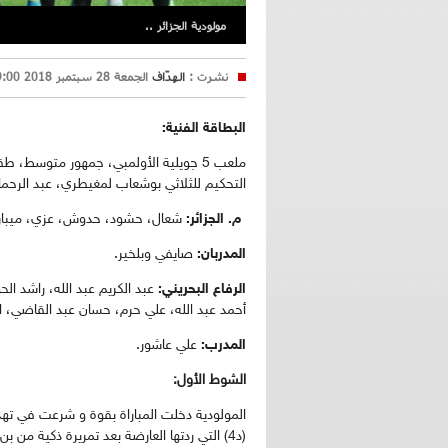
مولودية الجزائر ..
نشرت :
الهدّاف
الجمعة 28 سبتمبر 2018 19:00
البطاقة الفنية:
ملعب 5 جويلية الأولمبي، جمهور متوسط
التحكيم للثلاثي بوشعاب لمغيطري، عبد الرحمان
م. الجزائر:
شعال، حشود، حدوش، عزي، ميباراكو
المدربان:
صايفي وبلخير.
الرفاع البحريني:
عبد الكريم عبد الله، راشد 
أحمد عبد الله، علي حرم، حسان عبد القاضي، ا
المدرب:
علي عاشور.
الشوط الأول:
المولودية دخلت المباراة بقوة و شرعت في تهد
(د4) التي ردتها العارضة بعد تمريرة ذكية من