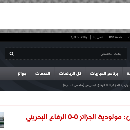
ت
خدمة RSS
اتصل بنا
وظائف شاغرة
ة
برنامج المباريات
كل الرياضات
الخدمات
جوائز
اع البحريني (ملخص المباراة)
كأس العرب للأندية الأبطال: مولودية الجزائر 0-0 الرفاع البحريني