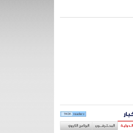
خبار
لـدوليـة
المحـتـرفــون
البرنامج الكروي