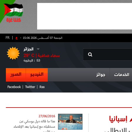
-
ع
|
FR
الجمعة 07 أغسطس 2026 15:06
الجزائر
سماء صافية
° C |
29
53
الرطوبة :
الفيديو
الصور
الخدمات
جوائز
|
|
Facebook
Twitter
Rss
إسبانيا
27/06/2016
هذا ما قاله ديل بوسكي عن
مستقبله مع إسبانيا بعد الإقصاء
 الإيطالي
من الأورو