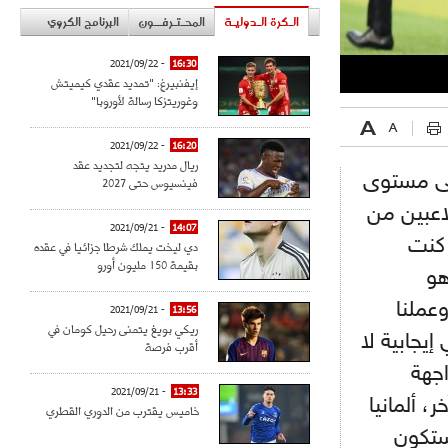
الـكرة الـدوليـة
المحـتـرفــون
البرنامج الكروي
- 2021/09/22
16:30
إيفنبيرغ: "تمديد عقدي كيميتش
وغوريتزكا رسالة لأوروبا"
- 2021/09/22
16:20
ريال مدريد يتجه لتجديد عقد
على مستوى
فينسيوس حتى 2027
لاعبين من
- 2021/09/21
14:07
 كنت
دي ليخت يملك شرطا جزائيا في عقده
بقيمة 150 مليون أورو
هو
عملنا
- 2021/09/21
13:56
ريكي بويغ يتمنى رحيل كومان في
إيجابية لا
أقرب فرصة
اجهة
- 2021/09/21
13:33
، ألمانيا
خاميس يقترب من الدوري القطري
ستكون