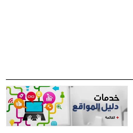
- 2021/08/04
14:50
البياسجي عرض على مبابي راتبا خياليا
- 2021/07/27
14:42
أوهارا: "محرز، فودن ودي بروين..
ثلاثي من نار"
- 2021/07/25
18:30
لوكاتيلي يؤكد نيته في الانتقال إلى
جوفنتوس عبر تويتر!
- 2021/07/25
18:10
أنشيلوتي يصر على جلب كيليني
وقدوم الإيطالي يقترب
القائمة