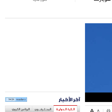
آخر الأخبار
الـكرة الـدوليـة
المحـتـرفــون
البرنامج الكروي