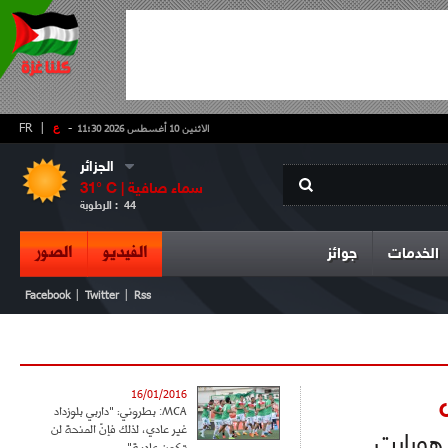
-
ع
|
FR
الاثنين 10 أغسطس 2026 11:30
الجزائر
سماء صافية
° C |
31
44
الرطوبة :
الفيديو
الصور
الخدمات
جوائز
|
|
Facebook
Twitter
Rss
16/01/2016
MCA: بطروني: "داربي بلوزداد
غير عادي، لذلك فإنّ المنحة لن
 هوبارت
تكون عادية"