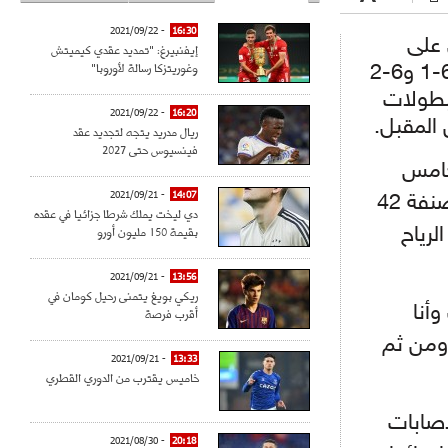
- 2021/09/22
16:30
 على
إيفنبيرغ: "تمديد عقدي كيميتش
وغوريتزكا رسالة لأوروبا"
منافستها الكندية أوغيني بوشار بمجموعتين متتاليتين وبواقع 6-1 و6-2
بطولات
- 2021/09/22
16:20
 المقبل.
ريال مدريد يتجه لتجديد عقد
فينسيوس حتى 2027
خامس
- 2021/09/21
14:07
وقالت المصنفة 42
دي ليخت يملك شرطا جزائيا في عقده
بقيمة 150 مليون أورو
لرياح
- 2021/09/21
13:56
ريكي بويغ يتمنى رحيل كومان في
أنا
أقرب فرصة
ومن ثم
- 2021/09/21
13:33
خاميس يقترب من الدوري القطري
إصابات
- 2021/08/30
20:18