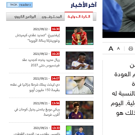
آخر الأخبار
الـكرة الـدوليـة
المحـتـرفــون
البرنامج الكروي
- 2021/09/22
16:30
إيفنبيرغ: "تمديد عقدي كيميتش
وغوريتزكا رسالة لأوروبا"
- 2021/09/22
16:20
ريال مدريد يتجه لتجديد عقد
ن
فينسيوس حتى 2027
العودة
- 2021/09/21
14:07
ة
دي ليخت يملك شرطا جزائيا في عقده
بقيمة 150 مليون أورو
 حان الوقت بالنسبة له
. اليوم
- 2021/09/21
13:56
ريكي بويغ يتمنى رحيل كومان في
وذلك هو
أقرب فرصة
- 2021/09/21
13:33
خاميس يقترب من الدوري القطري