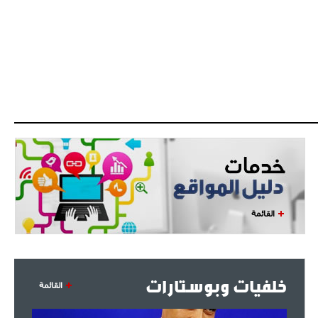
اجتماع حاسم لإدارة ميلان مع نظيرتها
من الريال للفصل في صفقة إيسكو
- 2021/08/04
14:50
البياسجي عرض على مبابي راتبا خياليا
- 2021/07/27
14:42
أوهارا: "محرز، فودن ودي بروين..
ثلاثي من نار"
- 2021/07/25
18:30
لوكاتيلي يؤكد نيته في الانتقال إلى
جوفنتوس عبر تويتر!
القائمة
- 2021/07/25
18:10
أنشيلوتي يصر على جلب كيليني
وقدوم الإيطالي يقترب
خلفيات وبوستارات
القائمة