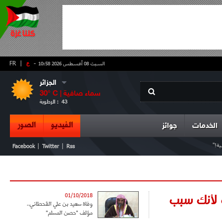
-
ع
|
FR
السبت 08 أغسطس 2026 10:58
الجزائر
سماء صافية
° C |
30
43
الرطوبة :
الفيديو
الصور
الخدمات
جوائز
ة!"
|
|
Facebook
Twitter
Rss
ب لأنك سبب
01/10/2018
وفاة سعيد بن علي القحطاني..
مؤلف "حصن المسلم"