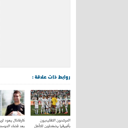
روابط ذات علاقة :
المرشحون التقليديون
كارفاخال يعود لري
بأفريقيا يضغطون للتأهل
بعد قضاء الموسم