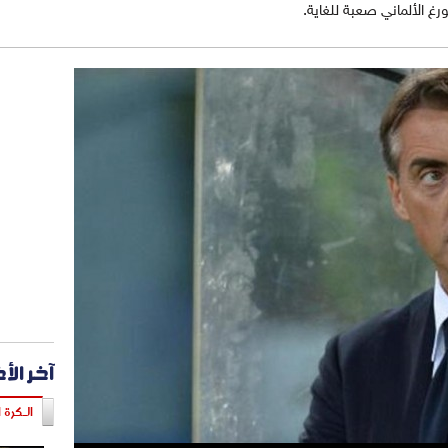
غ الألماني صعبة للغاية.
آخر الأ
الـكرة ا