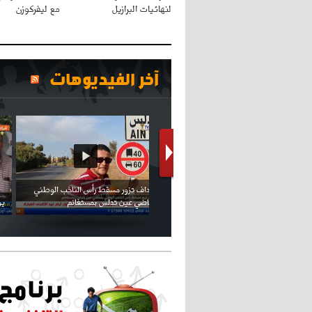
لنهائيات البرازيل
مع ليفركوزن
آخر الفيديوهات
كريستيانو كاد يصاب على مستوى كتفه
بسبب سيلفي