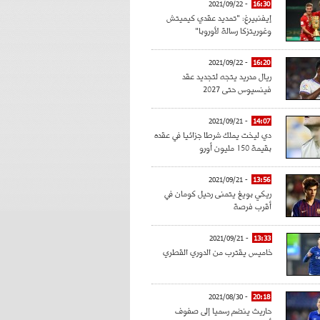
- 2021/09/22
16:30
إيفنبيرغ: "تمديد عقدي كيميتش
وغوريتزكا رسالة لأوروبا"
- 2021/09/22
16:20
ريال مدريد يتجه لتجديد عقد
فينسيوس حتى 2027
- 2021/09/21
14:07
دي ليخت يملك شرطا جزائيا في عقده
بقيمة 150 مليون أورو
- 2021/09/21
13:56
ريكي بويغ يتمنى رحيل كومان في
أقرب فرصة
- 2021/09/21
13:33
خاميس يقترب من الدوري القطري
- 2021/08/30
20:18
حاريث ينضم رسميا إلى صفوف