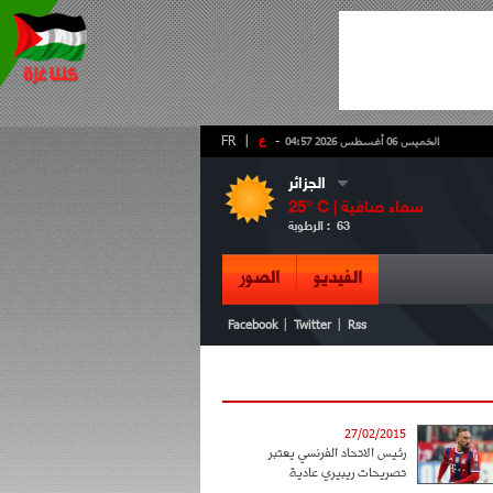
-
ع
|
FR
الخميس 06 أغسطس 2026 04:57
الجزائر
سماء صافية
° C |
25
63
الرطوبة :
الفيديو
الصور
|
|
Facebook
Twitter
Rss
27/02/2015
رئيس الاتحاد الفرنسي يعتبر
تصريحات ريبيري عادية