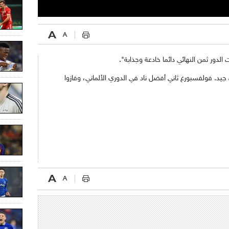
لدور ثمن النهائي دائما خادعة وجذابة".
د. فولفسبورغ ثاني أفضل ناد في الدوري الألماني، وفازوا