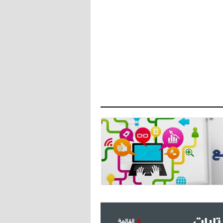
- 2021/07/27
14:42
أوهارا: "محرز، فودن ودي بروين..
ثلاثي من نار"
- 2021/07/25
18:30
لوكاتيلي يؤكد نيته في الانتقال إلى
جوفنتوس عبر تويتر!
- 2021/07/25
18:10
أنشيلوتي يصر على جلب كيليني
وقدوم الإيطالي يقترب
ارات
القائمة