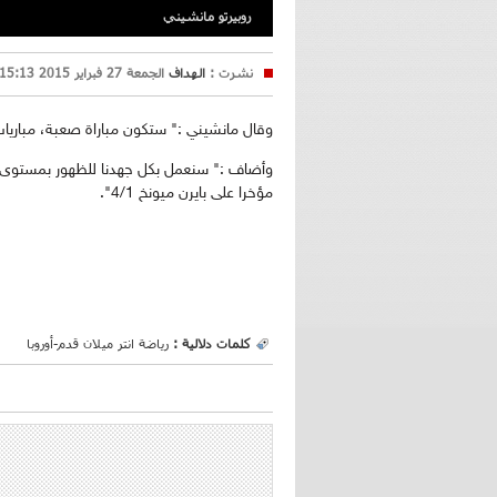
روبيرتو مانشيني
نشرت :
الهداف
الجمعة 27 فبراير 2015 15:13
وقال مانشيني :" ستكون مباراة صعبة، مباريات ا
وأضاف :" سنعمل بكل جهدنا للظهور بمستوى جي
مؤخرا على بايرن ميونخ 4/1".
كلمات دلالية :
رياضة
انتر ميلان
قدم-أوروبا