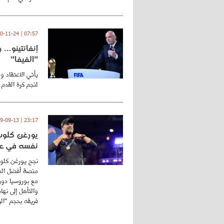
07:57 | 2020-11-24
إنفانتينو..
"الفيفا"
يأتي الاعتقاد و
لنجم كرة القدم 
23:17 | 2019-09-13
يورغن كلوب.
نفسه في عا
نجح يورغن كلوب
منصة أفضل المد
مع بوروسيا دورت
والتأهل إلى نه
فريقه بحجم "الري