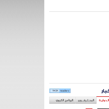
خبار
لـدوليـة
المحـتـرفــون
البرنامج الكروي