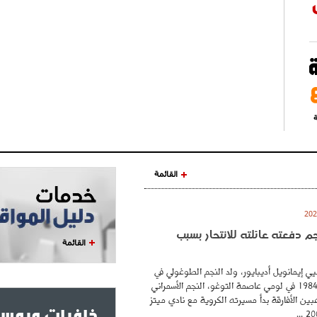
ة
القائمة
نجم دفعته عائلته للانتحار بسبب
القائمة
ي إيمانويل أديبايور، ولد النجم الطوغولي في
26 فيفري عام 1984 في لومي عاصمة التوغو، النجم الأسمراني
بين الأفارقة بدأ مسيرته الكروية مع نادي ميتز
خلفيات وبوست