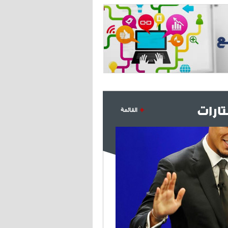
- 2021/07/27
14:42
أوهارا: "محرز، فودن ودي بروين..
ثلاثي من نار"
- 2021/07/25
18:30
لوكاتيلي يؤكد نيته في الانتقال إلى
جوفنتوس عبر تويتر!
ارات
القائمة
- 2021/07/25
18:10
أنشيلوتي يصر على جلب كيليني
وقدوم الإيطالي يقترب