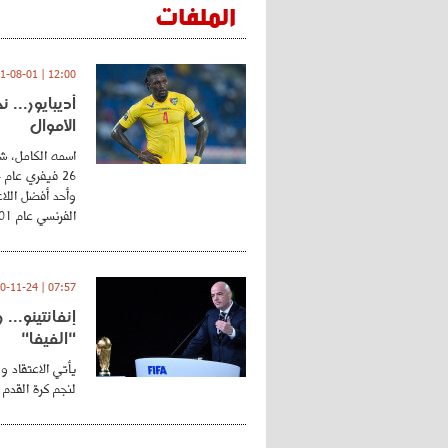
الملفات
12:00 | 2021-08-01
أديبايور... 
الأموال
اسمه الكامل، شي
وأحد أفضل اللاع
الفرنسي عام 2001 ...
07:57 | 2020-11-24
إنفانتينو..
"الفيفا"
يأتي الاعتقاد و
لنجم كرة القدم 