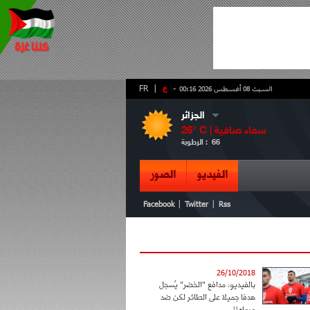
-
ع
|
FR
السبت 08 أغسطس 2026 00:16
الجزائر
سماء صافية
° C |
26
66
الرطوبة :
الفيديو
الصور
|
|
Facebook
Twitter
Rss
26/10/2018
بالفيديو: مدافع "الخضر" يُسجل
هدفا جميلا على الطائر لكن ضد
مرماه!!