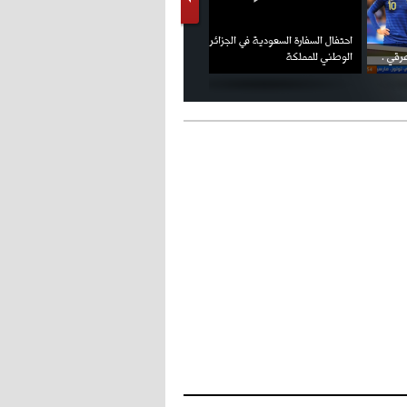
- 2021/08/15
12:47
دزيكو يُصر على راتب شهر جويلية
فيديو الإعلان الرسمي عن شعار بطولة كأس
ملال يمثل أمام لجنة الانضباط ويؤكد
ويعرقل انتقاله إلى الإنتير
العالم FIFA قطر 2022
ثقته في إلغاء العقوبات
- 2021/08/15
12:43
لوبيز(رئيس بوردو): "صفقة عدلي مع
ميلان في الطريق الصحيح"
- 2021/08/09
12:54
كاسانو:"لوكاكو في تشيلسي؟ سيذهب
من أجل المال"
- 2021/08/09
12:48
رئيس الإنتير يمنح موافقته لبيع
لوتارو
- 2021/08/04
15:10
اجتماع حاسم لإدارة ميلان مع نظيرتها
من الريال للفصل في صفقة إيسكو
- 2021/08/04
14:50
البياسجي عرض على مبابي راتبا خياليا