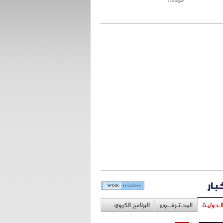
خبار
لـدوليـة
المحـتـرفــون
البرنامج الكروي