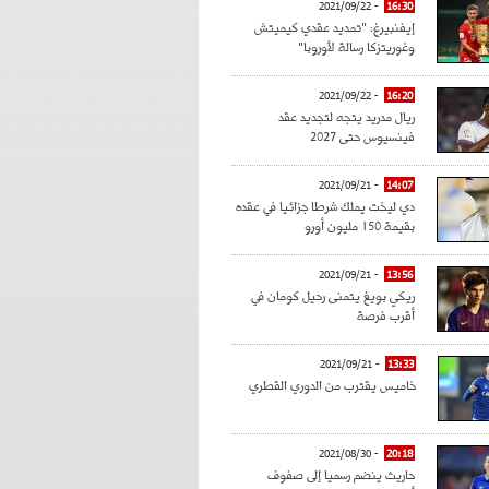
- 2021/09/22
16:30
إيفنبيرغ: "تمديد عقدي كيميتش
وغوريتزكا رسالة لأوروبا"
- 2021/09/22
16:20
ريال مدريد يتجه لتجديد عقد
فينسيوس حتى 2027
- 2021/09/21
14:07
دي ليخت يملك شرطا جزائيا في عقده
بقيمة 150 مليون أورو
- 2021/09/21
13:56
ريكي بويغ يتمنى رحيل كومان في
أقرب فرصة
- 2021/09/21
13:33
خاميس يقترب من الدوري القطري
- 2021/08/30
20:18
حاريث ينضم رسميا إلى صفوف