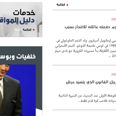
القائمة
نجم دفعته عائلته للانتحار بسبب
القائمة
ي إيمانويل أديبايور، ولد النجم الطوغولي في
26 فيفري عام 1984 في لومي عاصمة التوغو، النجم الأسمراني
بين الأفارقة بدأ مسيرته الكروية مع نادي ميتز
خلفيات وبوست
. رجل القانون الذي يتسيد عرش
للوهلة الأولى عند الحديث عن السيرة الذاتية
حياته كلاعب كرة قدم فقط...