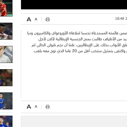
ب البرازيلي اسم صاحب 27 عاما، ضمن قائمته المستدعاة تحسبا لملاقاة الأوروغواي والكاميرون وديا
انت العديد من الأطراف طالبت بمنح الجنسية الإيطالية لآلان لأجل
لق الأبواب بذلك على الإيطاليين، علما أن نجم نابولي الحالي لم
يسبق له حمل قميص المنتخب البرازيلي الأول واكتفى بتمثيل منتخب أقل من 20 عاما الذي توج معه بلقب