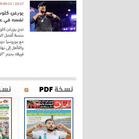
23:17 | 2019-09-13
يورغن كلوب.
نفسه في عا
نجح يورغن كلوب
منصة أفضل المد
مع بوروسيا دورت
والتأهل إلى نه
فريقه بحجم "الري
نسخة
PDF
نسخ