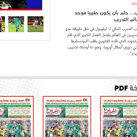
.. حلم بأن يكون طبيبا فوجد
لم التدريب
 المدرب الحالي لـ ليفربول في شق طريقه نحو
ربين في العالم بفضل العمل الكبير الذي قام
موند الذي قاده للتتويج بلقب البوندسليغا
ائي دوري أبطال أوروبا، وهو ما أوصله لتدريب
دز"...
ة
PDF