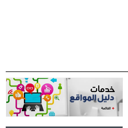
- 2021/08/04
15:10
اجتماع حاسم لإدارة ميلان مع نظيرتها
من الريال للفصل في صفقة إيسكو
- 2021/08/04
14:50
البياسجي عرض على مبابي راتبا خياليا
- 2021/07/27
14:42
أوهارا: "محرز، فودن ودي بروين..
ثلاثي من نار"
- 2021/07/25
18:30
لوكاتيلي يؤكد نيته في الانتقال إلى
جوفنتوس عبر تويتر!
- 2021/07/25
18:10
أنشيلوتي يصر على جلب كيليني
وقدوم الإيطالي يقترب
القائمة