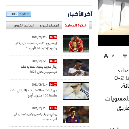
آخر الأخبار
الـكرة الـدوليـة
المحـتـرفــون
البرنامج الكروي
- 2021/09/22
16:30
إيفنبيرغ: "تمديد عقدي كيميتش
وغوريتزكا رسالة لأوروبا"
- 2021/09/22
16:20
ريال مدريد يتجه لتجديد عقد
صاعد
فينسيوس حتى 2027
بسام الصرارفي وقلب الدفاع بلال العيفة ليفوز على ضيفه تاندا 2-0
نة.
14:07
- 2021/09/21
دي ليخت يملك شرطا جزائيا في عقده
بقيمة 150 مليون أورو
لمعنويات
طريق
- 2021/09/21
13:56
ريكي بويغ يتمنى رحيل كومان في
أقرب فرصة