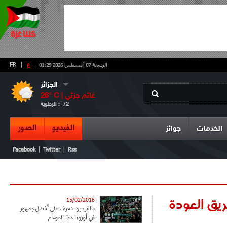
-
ع
|
FR
الجمعة 07 أغسطس 2026 01:29
الجزائر
غائم جزئي
° C |
26
72
الرطوبة :
الفيديو
الصور
الخدمات
جوائز
|
|
Facebook
Twitter
Rss
ريق العودة
15/02/2016
بالفيديو: تعرف على أفضل جمهور
في أوروبا هذا الموسم