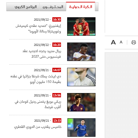
الـكرة الـدوليـة
المحـتـرفــون
البرنامج الكروي
- 2021/09/22
16:30
إيفنبيرغ: "تمديد عقدي كيميتش
وغوريتزكا رسالة لأوروبا"
- 2021/09/22
16:20
ريال مدريد يتجه لتجديد عقد
فينسيوس حتى 2027
- 2021/09/21
14:07
دي ليخت يملك شرطا جزائيا في عقده
بقيمة 150 مليون أورو
- 2021/09/21
13:56
ريكي بويغ يتمنى رحيل كومان في
أقرب فرصة
- 2021/09/21
13:33
خاميس يقترب من الدوري القطري