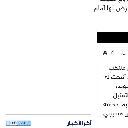
رض لها أمام
ع منتخب
 أتيحت له
ويد،
تمثيل
بما ححقته
ن مسيرتي
آخر الأخبار