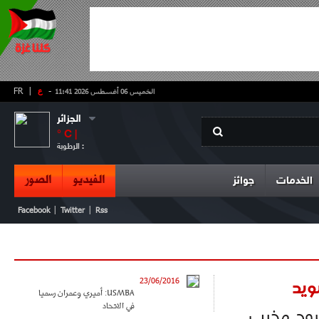
-
ع
|
FR
الخميس 06 أغسطس 2026 11:41
الجزائر
° C |
الرطوبة :
الفيديو
الصور
الخدمات
جوائز
|
|
Facebook
Twitter
Rss
ويد
23/06/2016
USMBA: أميري وعمران رسميا
في الاتحاد
خروج مخيب