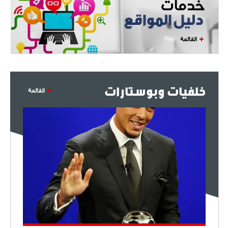
- 2021/08/04
14:50
البياسجي عرض على مبابي راتبا خياليا
القائمة
- 2021/07/27
14:42
أوهارا: "محرز، فودن ودي بروين..
ثلاثي من نار"
خلفيات وبوستارات
القائمة
- 2021/07/25
18:30
لوكاتيلي يؤكد نيته في الانتقال إلى
جوفنتوس عبر تويتر!
- 2021/07/25
18:10
أنشيلوتي يصر على جلب كيليني
وقدوم الإيطالي يقترب